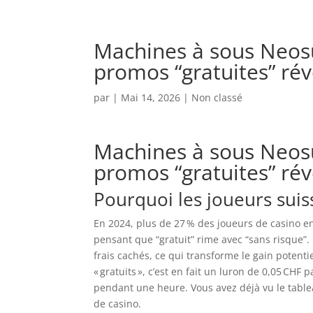
Machines à sous Neosu
promos “gratuites” ré
par
|
Mai 14, 2026
| Non classé
Machines à sous Neosu
promos “gratuites” ré
Pourquoi les joueurs sui
En 2024, plus de 27 % des joueurs de casino en
pensant que “gratuit” rime avec “sans risque
frais cachés, ce qui transforme le gain potent
« gratuits », c’est en fait un luron de 0,05 C
pendant une heure. Vous avez déjà vu le tablea
de casino.