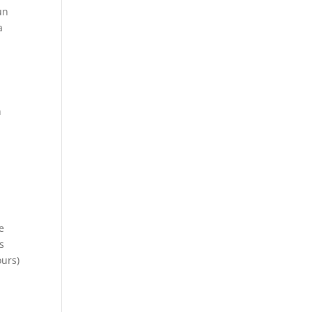
un
a
n
e
s
ours)