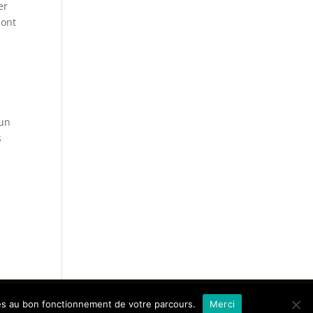
er
sont
 un
s
vés
es au bon fonctionnement de votre parcours.
Merci