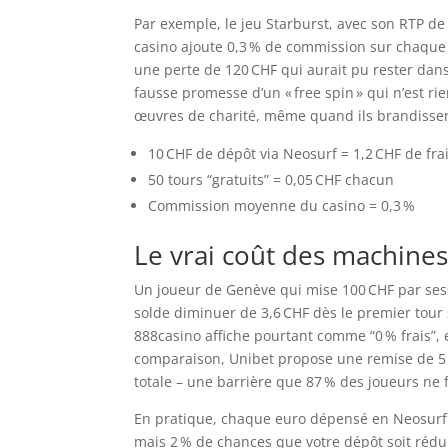
Par exemple, le jeu Starburst, avec son RTP de
casino ajoute 0,3 % de commission sur chaque m
une perte de 120 CHF qui aurait pu rester dans v
fausse promesse d’un « free spin » qui n’est r
œuvres de charité, même quand ils brandissent 
10 CHF de dépôt via Neosurf = 1,2 CHF de fra
50 tours “gratuits” = 0,05 CHF chacun
Commission moyenne du casino = 0,3 %
Le vrai coût des machines
Un joueur de Genève qui mise 100 CHF par sessi
solde diminuer de 3,6 CHF dès le premier tour s
888casino affiche pourtant comme “0 % frais”, 
comparaison, Unibet propose une remise de 5 %
totale – une barrière que 87 % des joueurs ne 
En pratique, chaque euro dépensé en Neosurf c
mais 2 % de chances que votre dépôt soit rédu