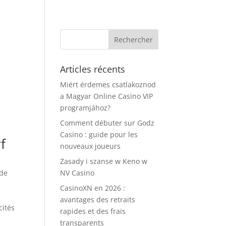
Articles récents
Miért érdemes csatlakoznod
a Magyar Online Casino VIP
programjához?
Comment débuter sur Godz
Casino : guide pour les
f
nouveaux joueurs
Zasady i szanse w Keno w
 de
NV Casino
CasinoXN en 2026 :
avantages des retraits
cités
rapides et des frais
transparents