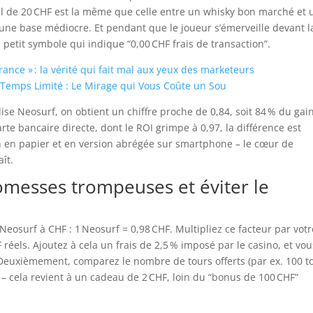
el de 20 CHF est la même que celle entre un whisky bon marché et 
que une base médiocre. Et pendant que le joueur s’émerveille devant l
 petit symbole qui indique “0,00 CHF frais de transaction”.
ance » : la vérité qui fait mal aux yeux des marketeurs
 Temps Limité : Le Mirage qui Vous Coûte un Sou
lise Neosurf, on obtient un chiffre proche de 0,84, soit 84 % du gai
te bancaire directe, dont le ROI grimpe à 0,97, la différence est
n en papier et en version abrégée sur smartphone – le cœur de
aît.
messes trompeuses et éviter le
eosurf à CHF : 1 Neosurf = 0,98 CHF. Multipliez ce facteur par votr
réels. Ajoutez à cela un frais de 2,5 % imposé par le casino, et vou
Deuxièmement, comparez le nombre de tours offerts (par ex. 100 t
) – cela revient à un cadeau de 2 CHF, loin du “bonus de 100 CHF”