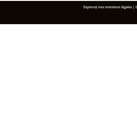
Explorez nos
mentions légales
| 