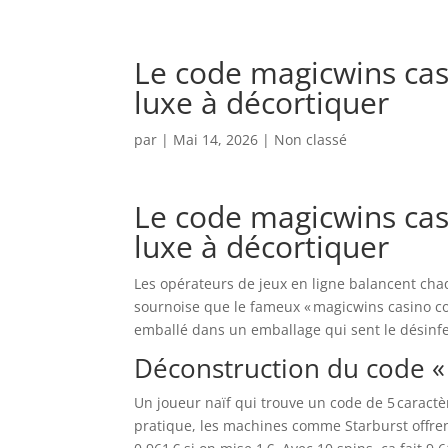
Le code magicwins casi
luxe à décortiquer
par
|
Mai 14, 2026
| Non classé
Le code magicwins casi
luxe à décortiquer
Les opérateurs de jeux en ligne balancent ch
sournoise que le fameux « magicwins casino code
emballé dans un emballage qui sent le désinfe
Déconstruction du code « 
Un joueur naïf qui trouve un code de 5 caractèr
pratique, les machines comme Starburst offr