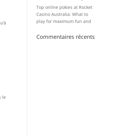
Top online pokies at Rocket
Casino Australia: What to
play for maximum fun and
qu’à
,
Commentaires récents
 le
e
e