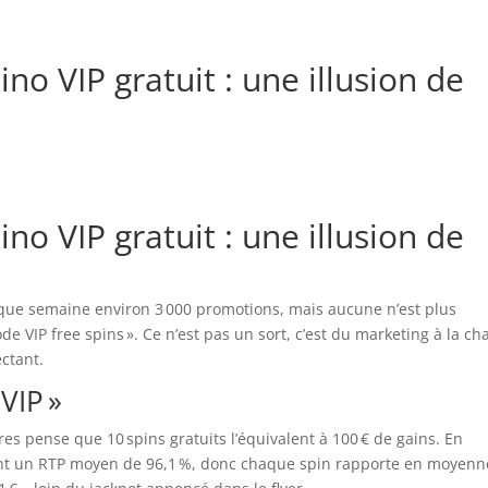
no VIP gratuit : une illusion de
no VIP gratuit : une illusion de
aque semaine environ 3 000 promotions, mais aucune n’est plus
 VIP free spins ». Ce n’est pas un sort, c’est du marketing à la ch
ctant.
VIP »
es pense que 10 spins gratuits l’équivalent à 100 € de gains. En
ent un RTP moyen de 96,1 %, donc chaque spin rapporte en moyenn