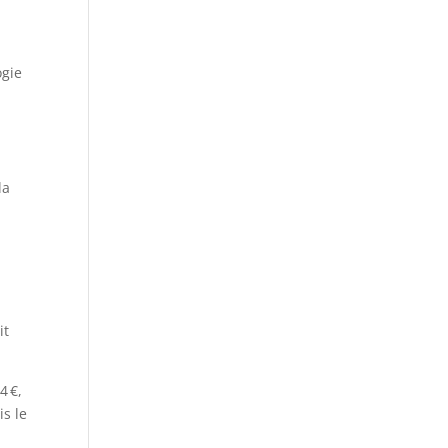
ogie
la
it
4 €,
is le