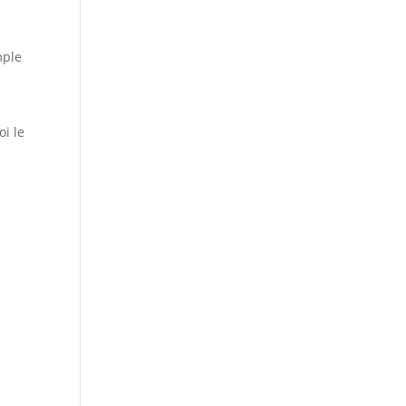
mple
i le