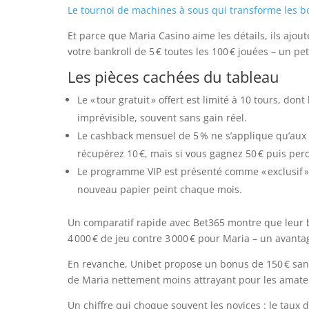
Le tournoi de machines à sous qui transforme les b
Et parce que Maria Casino aime les détails, ils ajou
votre bankroll de 5 € toutes les 100 € jouées – un pe
Les pièces cachées du tableau
Le « tour gratuit » offert est limité à 10 tours, do
imprévisible, souvent sans gain réel.
Le cashback mensuel de 5 % ne s’applique qu’aux p
récupérez 10 €, mais si vous gagnez 50 € puis perd
Le programme VIP est présenté comme « exclusif »
nouveau papier peint chaque mois.
Un comparatif rapide avec Bet365 montre que leur b
4 000 € de jeu contre 3 000 € pour Maria – un avan
En revanche, Unibet propose un bonus de 150 € sans 
de Maria nettement moins attrayant pour les amate
Un chiffre qui choque souvent les novices : le taux