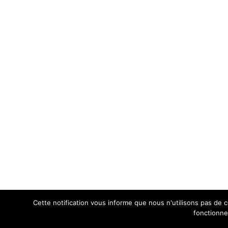
Cette notification vous informe que nous n'utilisons pas de
fonctionne