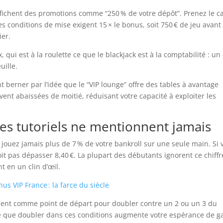
ffichent des promotions comme “250 % de votre dépôt”. Prenez le ca
les conditions de mise exigent 15 × le bonus, soit 750 € de jeu avant
ier.
 qui est à la roulette ce que le blackjack est à la comptabilité : un 
uille.
 berner par l’idée que le “VIP lounge” offre des tables à avantage
uvent abaissées de moitié, réduisant votre capacité à exploiter les
les tutoriels ne mentionnent jamais
 jouez jamais plus de 7 % de votre bankroll sur une seule main. Si 
it pas dépasser 8,40 €. La plupart des débutants ignorent ce chiffr
t en un clin d’œil.
s VIP France : la farce du siècle
ement comme point de départ pour doubler contre un 2 ou un 3 du
re que doubler dans ces conditions augmente votre espérance de g