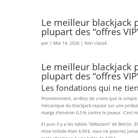
Le meilleur blackjack 
plupart des “offres VIP
par
|
Mai 14, 2026
| Non classé
Le meilleur blackjack 
plupart des “offres VIP
Les fondations qui ne ti
Premièrement, arrêtez de croire que le simple 
mécanique du blackjack repose sur une probab
marge d’environ 0,5 % contre le joueur. C’est mo
Et puis il y a les tables “débutant” de Betclic.
mise initiale était 4,50 €, vous ne pourrez ja