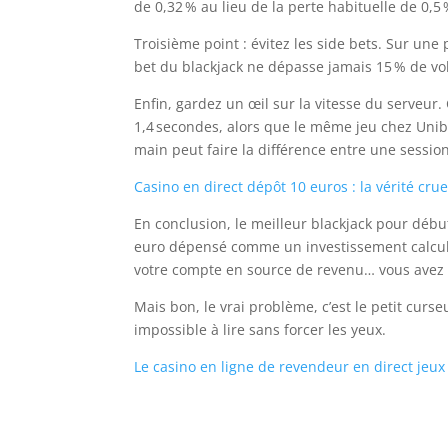
de 0,32 % au lieu de la perte habituelle de 0,5 
Troisième point : évitez les side bets. Sur une 
bet du blackjack ne dépasse jamais 15 % de vola
Enfin, gardez un œil sur la vitesse du serveur
1,4 secondes, alors que le même jeu chez Unib
main peut faire la différence entre une sessio
Casino en direct dépôt 10 euros : la vérité cr
En conclusion, le meilleur blackjack pour débu
euro dépensé comme un investissement calculé. 
votre compte en source de revenu… vous avez r
Mais bon, le vrai problème, c’est le petit cur
impossible à lire sans forcer les yeux.
Le casino en ligne de revendeur en direct jeux