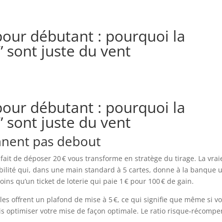
pour débutant : pourquoi la
” sont juste du vent
pour débutant : pourquoi la
” sont juste du vent
ennent pas debout
fait de déposer 20 € vous transforme en stratège du tirage. La vrai
ilité qui, dans une main standard à 5 cartes, donne à la banque 
ins qu’un ticket de loterie qui paie 1 € pour 100 € de gain.
 Elles offrent un plafond de mise à 5 €, ce qui signifie que même si v
mais optimiser votre mise de façon optimale. Le ratio risque‑récomp