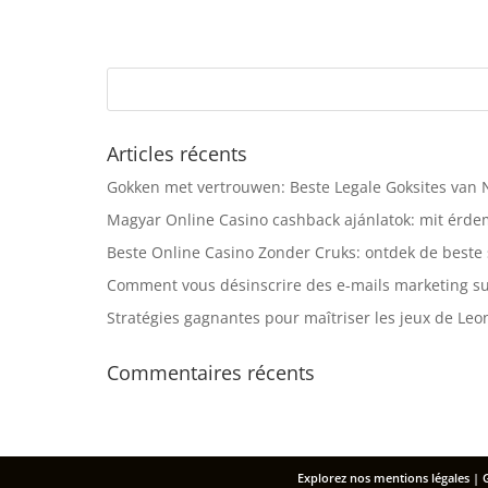
Articles récents
Gokken met vertrouwen: Beste Legale Goksites van 
Magyar Online Casino cashback ajánlatok: mit érdem
Beste Online Casino Zonder Cruks: ontdek de beste s
Comment vous désinscrire des e-mails marketing sur
Stratégies gagnantes pour maîtriser les jeux de Leo
Commentaires récents
Explorez nos
mentions légales
| 