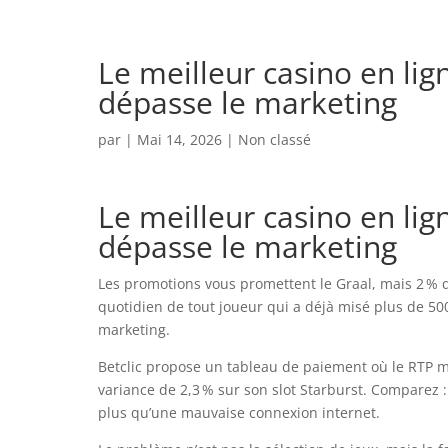
Le meilleur casino en lig
dépasse le marketing
par
|
Mai 14, 2026
| Non classé
Le meilleur casino en lig
dépasse le marketing
Les promotions vous promettent le Graal, mais 2 % d
quotidien de tout joueur qui a déjà misé plus de 500
marketing.
Betclic propose un tableau de paiement où le RTP mo
variance de 2,3 % sur son slot Starburst. Comparez : 
plus qu’une mauvaise connexion internet.