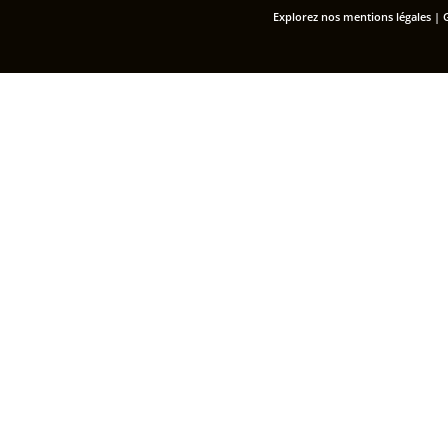
Explorez nos
mentions légales
| 