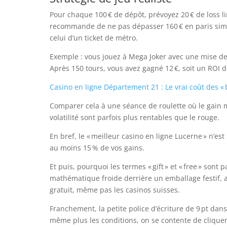
Pour chaque 100 € de dépôt, prévoyez 20 € de loss lim
recommande de ne pas dépasser 160 € en paris simul
celui d’un ticket de métro.
Exemple : vous jouez à Mega Joker avec une mise de 0
Après 150 tours, vous avez gagné 12 €, soit un ROI d
Casino en ligne Département 21 : Le vrai coût des « 
Comparer cela à une séance de roulette où le gain m
volatilité sont parfois plus rentables que le rouge.
En bref, le « meilleur casino en ligne Lucerne » n’est 
au moins 15 % de vos gains.
Et puis, pourquoi les termes « gift » et « free » son
mathématique froide derrière un emballage festif, a
gratuit, même pas les casinos suisses.
Franchement, la petite police d’écriture de 9 pt dans
même plus les conditions, on se contente de cliquer,