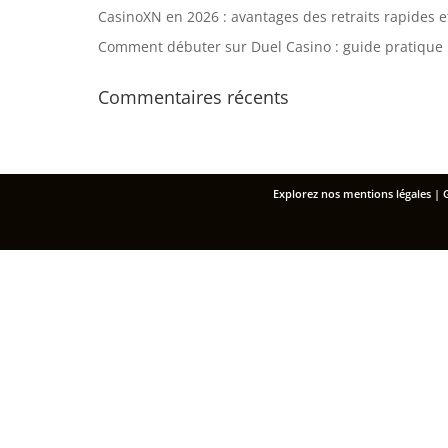
CasinoXN en 2026 : avantages des retraits rapides e
Comment débuter sur Duel Casino : guide pratique 
Commentaires récents
Explorez nos
mentions légales
| 