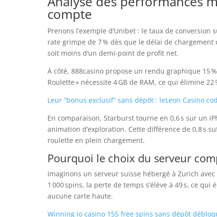
Analyse des performances mob
compte
Prenons l’exemple d’Unibet : le taux de conversion s
rate grimpe de 7 % dès que le délai de chargement dé
soit moins d’un demi‑point de profit net.
À côté, 888casino propose un rendu graphique 15 % p
Roulette » nécessite 4 GB de RAM, ce qui élimine 2
Leur “bonus exclusif” sans dépôt : leLeon Casino cod
En comparaison, Starburst tourne en 0,6 s sur un iP
animation d’exploration. Cette différence de 0,8 s su
roulette en plein chargement.
Pourquoi le choix du serveur comp
Imaginons un serveur suisse hébergé à Zurich avec 
1 000 spins, la perte de temps s’élève à 49 s, ce qui
aucune carte haute.
Winning io casino 155 free spins sans dépôt débloq