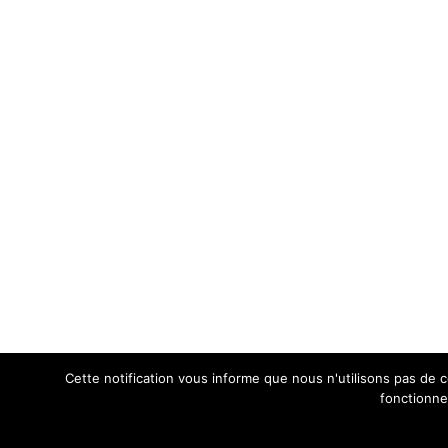
Cette notification vous informe que nous n'utilisons pas de
fonctionne