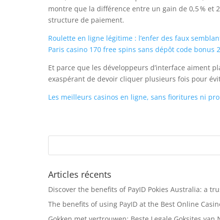
montre que la différence entre un gain de 0,5 % et 
structure de paiement.
Roulette en ligne légitime : l’enfer des faux semblan
Paris casino 170 free spins sans dépôt code bonus 
Et parce que les développeurs d’interface aiment pla
exaspérant de devoir cliquer plusieurs fois pour évi
Les meilleurs casinos en ligne, sans fioritures ni pro
Articles récents
Discover the benefits of PayID Pokies Australia: a t
The benefits of using PayID at the Best Online Casin
Gokken met vertrouwen: Beste Legale Goksites van 