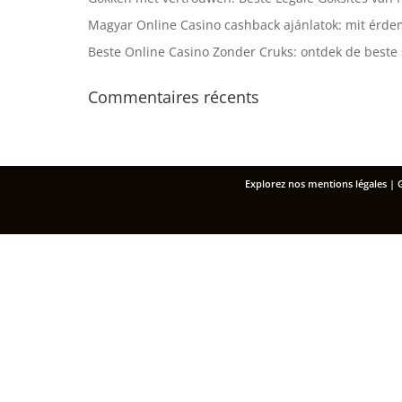
Magyar Online Casino cashback ajánlatok: mit érdem
Beste Online Casino Zonder Cruks: ontdek de beste s
Commentaires récents
Explorez nos
mentions légales
| 