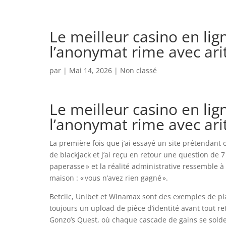
Le meilleur casino en lig
l’anonymat rime avec ar
par
|
Mai 14, 2026
| Non classé
Le meilleur casino en lig
l’anonymat rime avec ar
La première fois que j’ai essayé un site prétendant of
de blackjack et j’ai reçu en retour une question de
paperasse » et la réalité administrative ressemble à 
maison : « vous n’avez rien gagné ».
Betclic, Unibet et Winamax sont des exemples de pla
toujours un upload de pièce d’identité avant tout ret
Gonzo’s Quest, où chaque cascade de gains se solde