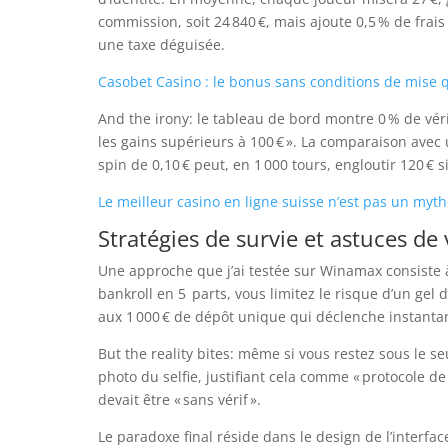
commission, soit 24 840 €, mais ajoute 0,5 % de frais 
une taxe déguisée.
Casobet Casino : le bonus sans conditions de mise q
And the irony: le tableau de bord montre 0 % de vérif
les gains supérieurs à 100 € ». La comparaison avec
spin de 0,10 € peut, en 1 000 tours, engloutir 120 € 
Le meilleur casino en ligne suisse n’est pas un myth
Stratégies de survie et astuces de
Une approche que j’ai testée sur Winamax consiste à
bankroll en 5 parts, vous limitez le risque d’un gel d
aux 1 000 € de dépôt unique qui déclenche instantan
But the reality bites: même si vous restez sous le
photo du selfie, justifiant cela comme « protocole d
devait être « sans vérif ».
Le paradoxe final réside dans le design de l’interface