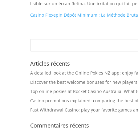
lisible sur un écran Retina. Une irritation qui fait 
Casino Flexepin Dépôt Minimum : La Méthode Brutal
Articles récents
A detailed look at the Online Pokies NZ app: enjoy 
Discover the best welcome bonuses for new players 
Top online pokies at Rocket Casino Australia: What
Casino promotions explained: comparing the best of
Fast Withdrawal Casino: play your favorite games a
Commentaires récents