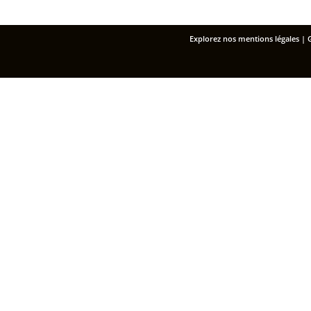
Explorez nos
mentions légales
| 