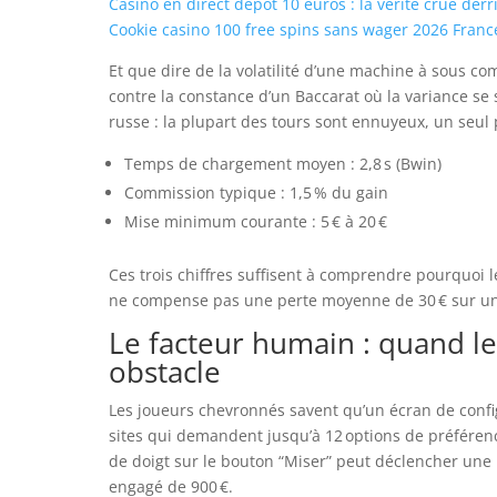
Casino en direct dépôt 10 euros : la vérité crue der
Cookie casino 100 free spins sans wager 2026 France
Et que dire de la volatilité d’une machine à sous c
contre la constance d’un Baccarat où la variance se 
russe : la plupart des tours sont ennuyeux, un seul
Temps de chargement moyen : 2,8 s (Bwin)
Commission typique : 1,5 % du gain
Mise minimum courante : 5 € à 20 €
Ces trois chiffres suffisent à comprendre pourquoi l
ne compense pas une perte moyenne de 30 € sur u
Le facteur humain : quand l
obstacle
Les joueurs chevronnés savent qu’un écran de conf
sites qui demandent jusqu’à 12 options de préféren
de doigt sur le bouton “Miser” peut déclencher une mi
engagé de 900 €.