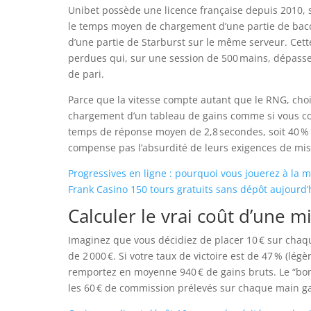
Unibet possède une licence française depuis 2010, s
le temps moyen de chargement d’une partie de bacca
d’une partie de Starburst sur le même serveur. Cet
perdues qui, sur une session de 500 mains, dépasse
de pari.
Parce que la vitesse compte autant que le RNG, choi
chargement d’un tableau de gains comme si vous con
temps de réponse moyen de 2,8 secondes, soit 40 
compense pas l’absurdité de leurs exigences de mi
Progressives en ligne : pourquoi vous jouerez à la m
Frank Casino 150 tours gratuits sans dépôt aujourd’
Calculer le vrai coût d’une m
Imaginez que vous décidiez de placer 10 € sur chaqu
de 2 000 €. Si votre taux de victoire est de 47 % (lé
remportez en moyenne 940 € de gains bruts. Le “bon
les 60 € de commission prélevés sur chaque main g