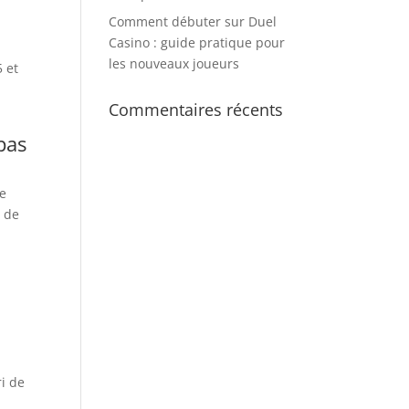
Comment débuter sur Duel
Casino : guide pratique pour
les nouveaux joueurs
 et
Commentaires récents
pas
de
e de
ri de