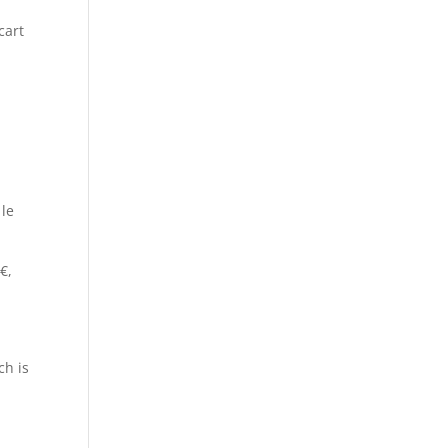
cart
 le
€,
ch is