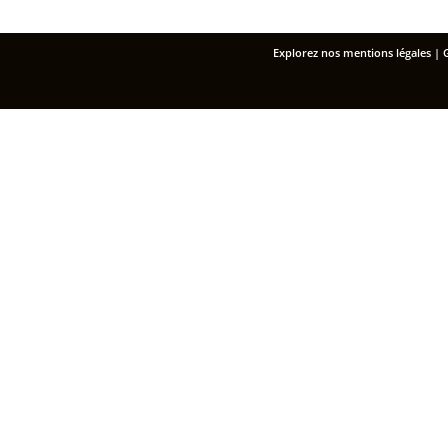
Explorez nos
mentions légales
| 