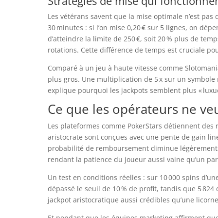
Stratégies de mise qui fonctionne
Les vétérans savent que la mise optimale n’est pas
30 minutes : si l’on mise 0,20 € sur 5 lignes, on dép
d’atteindre la limite de 250 €, soit 20 % plus de tem
rotations. Cette différence de temps est cruciale po
Comparé à un jeu à haute vitesse comme Slotomania,
plus gros. Une multiplication de 5 x sur un symbole
explique pourquoi les jackpots semblent plus « luxue
Ce que les opérateurs ne ve
Les plateformes comme PokerStars détiennent des r
aristocrate sont conçues avec une pente de gain liné
probabilité de remboursement diminue légèrement. Ap
rendant la patience du joueur aussi vaine qu’un pari
Un test en conditions réelles : sur 10 000 spins d’u
dépassé le seuil de 10 % de profit, tandis que 5 824 o
jackpot aristocratique aussi crédibles qu’une licorne
Et pendant que les équipes marketing affirment que 