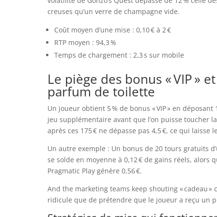
volatilité de Gonzo’s Quest dépasse de 12 % celle de
creuses qu’un verre de champagne vide.
Coût moyen d’une mise : 0,10 € à 2 €
RTP moyen : 94,3 %
Temps de chargement : 2,3 s sur mobile
Le piège des bonus « VIP » e
parfum de toilette
Un joueur obtient 5 % de bonus « VIP » en déposant 
jeu supplémentaire avant que l’on puisse toucher l
après ces 175 € ne dépasse pas 4,5 €, ce qui laisse l
Un autre exemple : Un bonus de 20 tours gratuits d’u
se solde en moyenne à 0,12 € de gains réels, alors 
Pragmatic Play génère 0,56 €.
And the marketing teams keep shouting « cadeau » co
ridicule que de prétendre que le joueur a reçu un pr