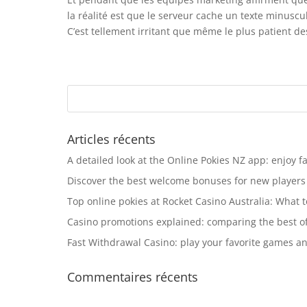
la réalité est que le serveur cache un texte minuscu
C’est tellement irritant que même le plus patient des
Articles récents
A detailed look at the Online Pokies NZ app: enjoy 
Discover the best welcome bonuses for new players 
Top online pokies at Rocket Casino Australia: What
Casino promotions explained: comparing the best of
Fast Withdrawal Casino: play your favorite games a
Commentaires récents