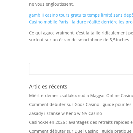
ne vous engloutissent.
gamblii casino tours gratuits temps limité sans dép
Casino mobile Paris : la dure réalité derrière les 
Ce qui agace vraiment, c’est la taille ridiculement pet
surtout sur un écran de smartphone de 5,5 inches.
Articles récents
Miért érdemes csatlakoznod a Magyar Online Casin
Comment débuter sur Godz Casino : guide pour les
Zasady i szanse w Keno w NV Casino
CasinoXN en 2026 : avantages des retraits rapides e
Comment débuter sur Duel Casino : guide pratique 