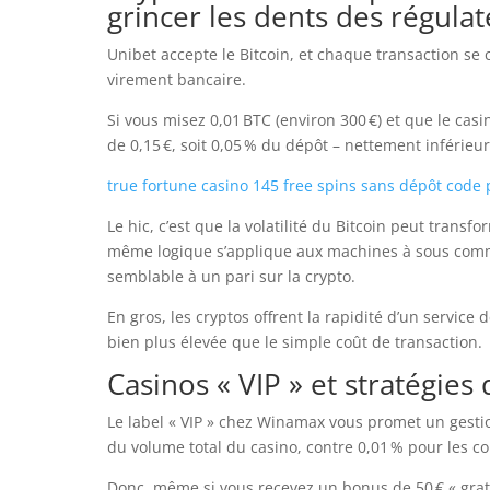
grincer les dents des régula
Unibet accepte le Bitcoin, et chaque transaction s
virement bancaire.
Si vous misez 0,01 BTC (environ 300 €) et que le cas
de 0,15 €, soit 0,05 % du dépôt – nettement inférieur
true fortune casino 145 free spins sans dépôt code
Le hic, c’est que la volatilité du Bitcoin peut trans
même logique s’applique aux machines à sous comm
semblable à un pari sur la crypto.
En gros, les cryptos offrent la rapidité d’un service 
bien plus élevée que le simple coût de transaction.
Casinos « VIP » et stratégie
Le label « VIP » chez Winamax vous promet un gestio
du volume total du casino, contre 0,01 % pour les 
Donc, même si vous recevez un bonus de 50 € « gratu