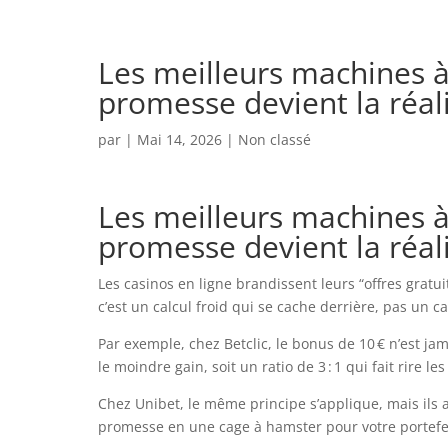
Les meilleurs machines à 
promesse devient la réal
par
|
Mai 14, 2026
| Non classé
Les meilleurs machines à 
promesse devient la réal
Les casinos en ligne brandissent leurs “offres grat
c’est un calcul froid qui se cache derrière, pas un c
Par exemple, chez Betclic, le bonus de 10 € n’est jam
le moindre gain, soit un ratio de 3 : 1 qui fait rire l
Chez Unibet, le même principe s’applique, mais ils a
promesse en une cage à hamster pour votre portefeu