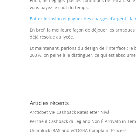
Enfin, ne négligez pas les conditions de retrait. Si 
vous payez le coût du temps.
Battez le casino et gagnez des charges d’argent : l
En bref, la meilleure façon de déjouer les arnaques
déjà résolue au lycée.
Et maintenant, parlons du design de l’interface : l
200 %, on peine à le distinguer, ce qui est absolumen
Articles récents
Arcticbet VIP Cashback Rates etter Nivå
Perché il Cashback di Legiano Non È Arrivato in Te
Unlimluck IBAS and eCOGRA Complaint Process