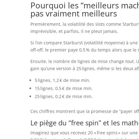
Pourquoi les “meilleurs mach
pas vraiment meilleurs
Premièrement, la volatilité des slots comme Starbur
imprévisible, et parfois, il ne pleut jamais.
Si l’on compare Starburst (volatilité moyenne) à un
off‑off, le premier paye 0,5 % du temps alors que le
Ensuite, le nombre de lignes de mise change tout. U
gain qu’une version à 25 lignes, même si les deux a
5 lignes, 1,2 € de mise min.
15 lignes, 0,5 € de mise min.
25 lignes, 0,2 € de mise min.
Ces chiffres montrent que la promesse de “payer of
Le piège du “free spin” et les ma
Imaginez que vous recevez 20 « free spins » sur un