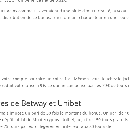
 1,52 € – un bénéfice net de 0,52 €.
s gains comme s’ils venaient d’une pluie d’or. En réalité, la volatil
 distribution de ce bonus, transformant chaque tour en une roule
e votre compte bancaire un coffre fort. Même si vous touchez le jac
o réduit votre prise à 9 €, ce qui ne compense pas les 79 € de tours
res de Betway et Unibet
ais impose un pari de 30 fois le montant du bonus. Un pari de 10
e dépôt initial de Montecryptos. Unibet, lui, offre 150 tours gratuits
de 75 tours par euro, légèrement inférieur aux 80 tours de