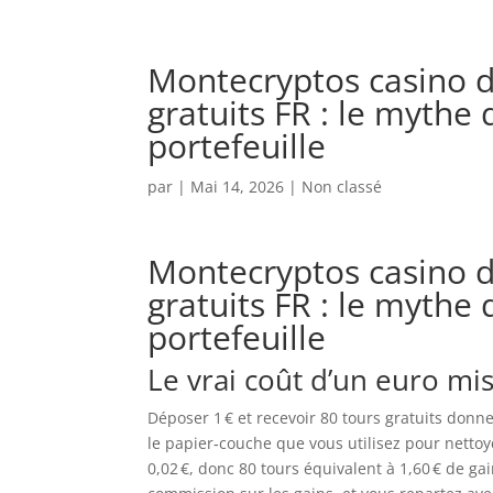
Montecryptos casino d
gratuits FR : le mythe
portefeuille
par
|
Mai 14, 2026
| Non classé
Montecryptos casino d
gratuits FR : le mythe
portefeuille
Le vrai coût d’un euro mi
Déposer 1 € et recevoir 80 tours gratuits donn
le papier‑couche que vous utilisez pour netto
0,02 €, donc 80 tours équivalent à 1,60 € de ga