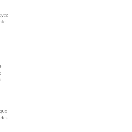
voyez
nte
e
e
ù
ique
 des