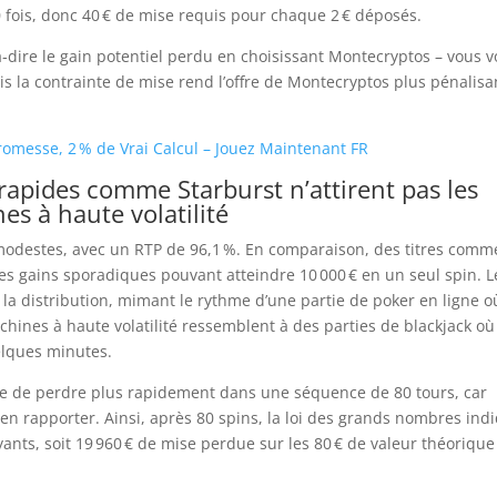
fois, donc 40 € de mise requis pour chaque 2 € déposés.
t‑à‑dire le gain potentiel perdu en choisissant Montecryptos – vous 
mais la contrainte de mise rend l’offre de Montecryptos plus pénalisa
Promesse, 2 % de Vrai Calcul – Jouez Maintenant FR
rapides comme Starburst n’attirent pas les
s à haute volatilité
 modestes, avec un RTP de 96,1 %. En comparaison, des titres comm
es gains sporadiques pouvant atteindre 10 000 € en un seul spin. L
 la distribution, mimant le rythme d’une partie de poker en ligne o
hines à haute volatilité ressemblent à des parties de blackjack où
elques minutes.
que de perdre plus rapidement dans une séquence de 80 tours, car
en rapporter. Ainsi, après 80 spins, la loi des grands nombres ind
nts, soit 19 960 € de mise perdue sur les 80 € de valeur théorique