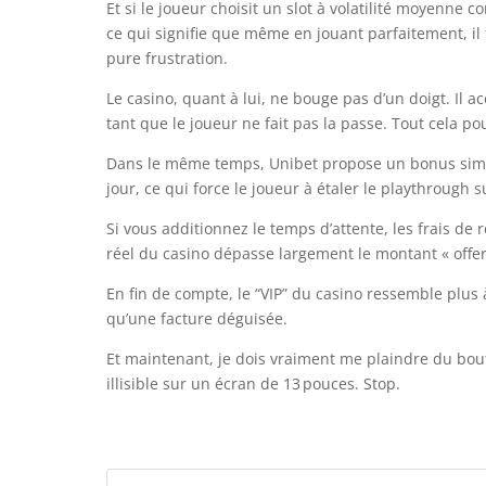
Et si le joueur choisit un slot à volatilité moyenne 
ce qui signifie que même en jouant parfaitement, il 
pure frustration.
Le casino, quant à lui, ne bouge pas d’un doigt. Il 
tant que le joueur ne fait pas la passe. Tout cela pou
Dans le même temps, Unibet propose un bonus simil
jour, ce qui force le joueur à étaler le playthrough su
Si vous additionnez le temps d’attente, les frais de r
réel du casino dépasse largement le montant « offer
En fin de compte, le “VIP” du casino ressemble plus 
qu’une facture déguisée.
Et maintenant, je dois vraiment me plaindre du bout
illisible sur un écran de 13 pouces. Stop.