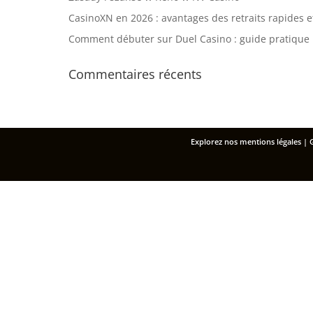
CasinoXN en 2026 : avantages des retraits rapides e
Comment débuter sur Duel Casino : guide pratique 
Commentaires récents
Explorez nos
mentions légales
| 