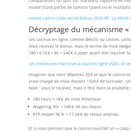
comparaison, un spin sur Starburst rapporte en moy
moitié d’une partie de Gonzo’s Quest où le multiplic
zoome casino code secret bonus 2026 FR : La vérité 
Décryptage du mécanisme « 
Les casinos en ligne, comme Betclic ou Unibet, utili
Vous recevez le bonus, mais le terme de mise (wage
180 × 0,10 € × 30 = 540 € à jouer avant d’en toucher l
Les meilleures machines à sous en ligne 2026 : le ver
Imaginez que vous déposiez 20 € et que le casino vo
vraie charge de mise devient 1500 € de turnover. U
Noël : vous le recevez, mais il finit dans la poubell
180 tours = 18 € de mise théorique
Wagering 30× = 540 € de jeu requis
RTP moyen 96 % = 17,28 € de retour attendu
Et si vous pensiez que le casino vous fait un « co