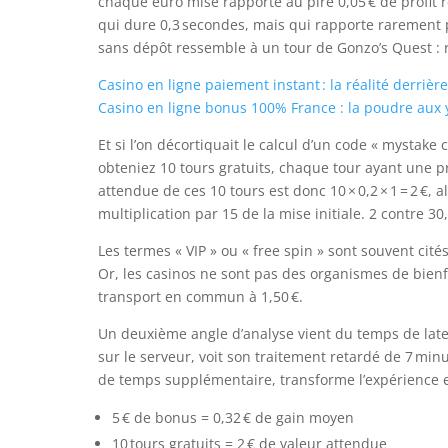
chaque euro misé rapporte au pire 0,05 € de profit
qui dure 0,3 secondes, mais qui rapporte rarement 
sans dépôt ressemble à un tour de Gonzo’s Quest : r
Casino en ligne paiement instant : la réalité derrièr
Casino en ligne bonus 100% France : la poudre aux
Et si l’on décortiquait le calcul d’un code « mysta
obteniez 10 tours gratuits, chaque tour ayant une pr
attendue de ces 10 tours est donc 10 × 0,2 × 1 = 2 €,
multiplication par 15 de la mise initiale. 2 contre 30
Les termes « VIP » ou « free spin » sont souvent cité
Or, les casinos ne sont pas des organismes de bienf
transport en commun à 1,50 €.
Un deuxième angle d’analyse vient du temps de late
sur le serveur, voit son traitement retardé de 7 minu
de temps supplémentaire, transforme l’expérience e
5 € de bonus = 0,32 € de gain moyen
10 tours gratuits = 2 € de valeur attendue