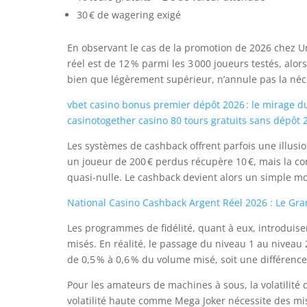
30 € de wagering exigé
En observant le cas de la promotion de 2026 chez U
réel est de 12 % parmi les 3 000 joueurs testés, al
bien que légèrement supérieur, n’annule pas la néce
vbet casino bonus premier dépôt 2026 : le mirage du 
casinotogether casino 80 tours gratuits sans dépôt 2
Les systèmes de cashback offrent parfois une illusio
un joueur de 200 € perdus récupère 10 €, mais la con
quasi-nulle. Le cashback devient alors un simple m
National Casino Cashback Argent Réel 2026 : Le Gr
Les programmes de fidélité, quant à eux, introduis
misés. En réalité, le passage du niveau 1 au niveau 
de 0,5 % à 0,6 % du volume misé, soit une différenc
Pour les amateurs de machines à sous, la volatilité
volatilité haute comme Mega Joker nécessite des mis