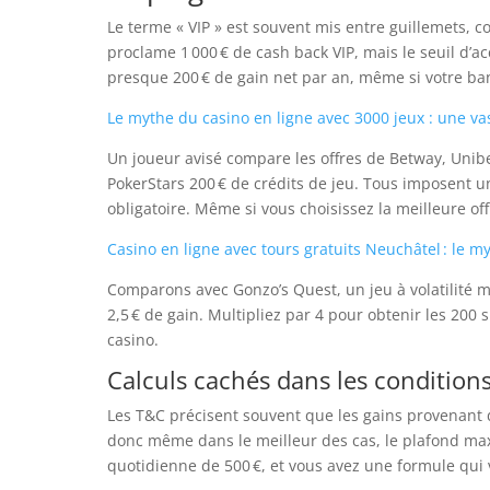
Le terme « VIP » est souvent mis entre guillemets, 
proclame 1 000 € de cash back VIP, mais le seuil d’
presque 200 € de gain net par an, même si votre ban
Le mythe du casino en ligne avec 3000 jeux : une va
Un joueur avisé compare les offres de Betway, Unibe
PokerStars 200 € de crédits de jeu. Tous imposent un 
obligatoire. Même si vous choisissez la meilleure off
Casino en ligne avec tours gratuits Neuchâtel : le 
Comparons avec Gonzo’s Quest, un jeu à volatilité m
2,5 € de gain. Multipliez par 4 pour obtenir les 200 
casino.
Calculs cachés dans les condition
Les T&C précisent souvent que les gains provenant de 
donc même dans le meilleur des cas, le plafond max
quotidienne de 500 €, et vous avez une formule qui