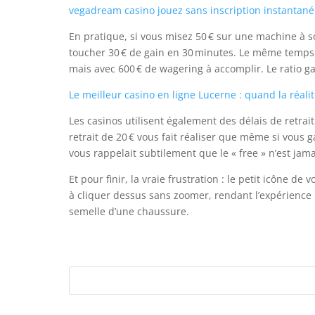
vegadream casino jouez sans inscription instantané F
En pratique, si vous misez 50 € sur une machine à s
toucher 30 € de gain en 30 minutes. Le même temps
mais avec 600 € de wagering à accomplir. Le ratio gai
Le meilleur casino en ligne Lucerne : quand la réal
Les casinos utilisent également des délais de retr
retrait de 20 € vous fait réaliser que même si vous g
vous rappelait subtilement que le « free » n’est jama
Et pour finir, la vraie frustration : le petit icône d
à cliquer dessus sans zoomer, rendant l’expérience 
semelle d’une chaussure.