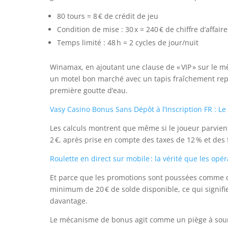
80 tours = 8 € de crédit de jeu
Condition de mise : 30 x = 240 € de chiffre d’affair
Temps limité : 48 h = 2 cycles de jour/nuit
Winamax, en ajoutant une clause de « VIP » sur le mê
un motel bon marché avec un tapis fraîchement repein
première goutte d’eau.
Vasy Casino Bonus Sans Dépôt à l’Inscription FR : Le
Les calculs montrent que même si le joueur parvient 
2 €, après prise en compte des taxes de 12 % et des 
Roulette en direct sur mobile : la vérité que les opé
Et parce que les promotions sont poussées comme des
minimum de 20 € de solde disponible, ce qui signifi
davantage.
Le mécanisme de bonus agit comme un piège à souris 