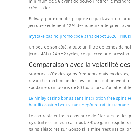
minimum de 5 € avant de pouvoir retirer le moindre ce
crédit offert.
Betway, par exemple, propose ce pack avec un taux de
jeu que seulement 12 % des joueurs atteignent avant
mystake casino promo code sans dépôt 2026 : l’illu
Unibet, de son côté, ajoute un filtre de temps de 4
jours. 48 h ÷ 24 h = 2 cycles, ce qui crée une pressi
Comparaison avec la volatilité de
Starburst offre des gains fréquents mais modestes, 
revanche, déclenche des avalanches qui peuvent mul
soudaine d’un bonus de 80 tours lorsqu’on atteint le
Le ninlay casino bonus sans inscription free spins 
betnflix casino bonus sans dépôt retrait instantané 
Le contraste entre la constance de Starburst et les 
« gratuit » et un vrai cash‑out. 5 € de gains réguli
gains aléatoires sur Gonzo si la mise n’est pas cali