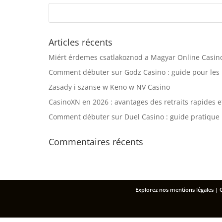
Articles récents
Miért érdemes csatlakoznod a Magyar Online Casin
Comment débuter sur Godz Casino : guide pour les
Zasady i szanse w Keno w NV Casino
CasinoXN en 2026 : avantages des retraits rapides e
Comment débuter sur Duel Casino : guide pratique 
Commentaires récents
Explorez nos
mentions légales
| 