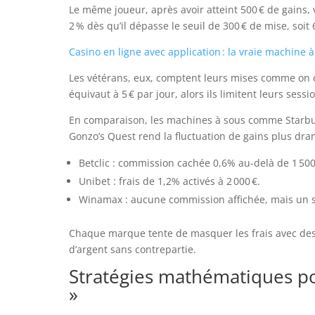
Le même joueur, après avoir atteint 500 € de gains,
2 % dès qu’il dépasse le seuil de 300 € de mise, soit 
Casino en ligne avec application : la vraie machine
Les vétérans, eux, comptent leurs mises comme on cal
équivaut à 5 € par jour, alors ils limitent leurs sess
En comparaison, les machines à sous comme Starburs
Gonzo’s Quest rend la fluctuation de gains plus dr
Betclic : commission cachée 0,6% au-delà de 1 500
Unibet : frais de 1,2% activés à 2 000 €.
Winamax : aucune commission affichée, mais un s
Chaque marque tente de masquer les frais avec des 
d’argent sans contrepartie.
Stratégies mathématiques po
»