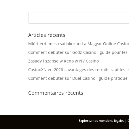
Articles récents
Miért érdemes csatlakoznod a Magyar Online Casin
Comment débuter sur Godz Casino : guide pour les
Zasady i szanse w Keno w NV Casino
CasinoXN en 2026 : avantages des retraits rapides e
Comment débuter sur Duel Casino : guide pratique 
Commentaires récents
Explorez nos
mentions légales
| 