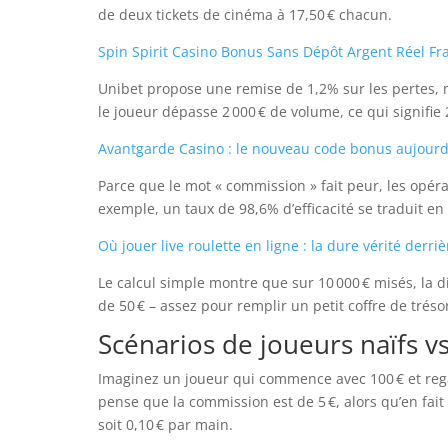
de deux tickets de cinéma à 17,50 € chacun.
Spin Spirit Casino Bonus Sans Dépôt Argent Réel Fra
Unibet propose une remise de 1,2% sur les pertes, m
le joueur dépasse 2 000 € de volume, ce qui signifi
Avantgarde Casino : le nouveau code bonus aujourd’h
Parce que le mot « commission » fait peur, les opér
exemple, un taux de 98,6% d’efficacité se traduit e
Où jouer live roulette en ligne : la dure vérité derriè
Le calcul simple montre que sur 10 000 € misés, la
de 50 € – assez pour remplir un petit coffre de trés
Scénarios de joueurs naïfs v
Imaginez un joueur qui commence avec 100 € et rega
pense que la commission est de 5 €, alors qu’en fai
soit 0,10 € par main.