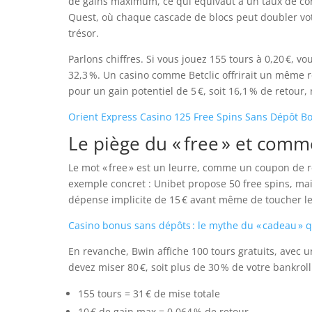
de gains maximum, ce qui équivaut à un taux de conv
Quest, où chaque cascade de blocs peut doubler vot
trésor.
Parlons chiffres. Si vous jouez 155 tours à 0,20 €, vo
32,3 %. Un casino comme Betclic offrirait un même re
pour un gain potentiel de 5 €, soit 16,1 % de retour,
Orient Express Casino 125 Free Spins Sans Dépôt Bo
Le piège du « free » et comm
Le mot « free » est un leurre, comme un coupon de r
exemple concret : Unibet propose 50 free spins, ma
dépense implicite de 15 € avant même de toucher le
Casino bonus sans dépôts : le mythe du « cadeau » q
En revanche, Bwin affiche 100 tours gratuits, avec u
devez miser 80 €, soit plus de 30 % de votre bankrol
155 tours = 31 € de mise totale
10 € de gain max = 0,064 % de retour