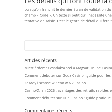
Les détails qui font toute la d
Lorsqu’on franchit le dernier écran de validation du
champ « Code ». Un texte si petit qu’il nécessite un
tentative de saisie. C’est le genre de détail qui fer
Articles récents
Miért érdemes csatlakoznod a Magyar Online Casin
Comment débuter sur Godz Casino : guide pour les
Zasady i szanse w Keno w NV Casino
CasinoXN en 2026 : avantages des retraits rapides e
Comment débuter sur Duel Casino : guide pratique 
Commentaires récents