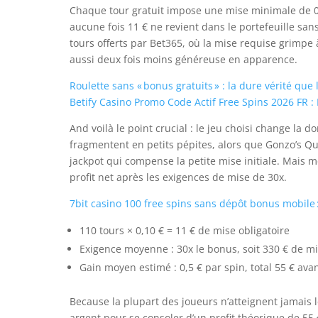
Chaque tour gratuit impose une mise minimale de 0,1
aucune fois 11 € ne revient dans le portefeuille s
tours offerts par Bet365, où la mise requise grimpe 
aussi deux fois moins généreuse en apparence.
Roulette sans « bonus gratuits » : la dure vérité que
Betify Casino Promo Code Actif Free Spins 2026 FR : 
And voilà le point crucial : le jeu choisi change la do
fragmentent en petits pépites, alors que Gonzo’s Que
jackpot qui compense la petite mise initiale. Mais 
profit net après les exigences de mise de 30x.
7bit casino 100 free spins sans dépôt bonus mobile : 
110 tours × 0,10 € = 11 € de mise obligatoire
Exigence moyenne : 30x le bonus, soit 330 € de m
Gain moyen estimé : 0,5 € par spin, total 55 € ava
Because la plupart des joueurs n’atteignent jamais 
argent pour se consoler d’un profit théorique de 55 €