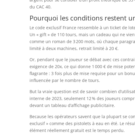
du CAC 40.
Pourquoi les conditions restent
Le code exclusif France ressemble à un ticket de lot
Un « gift » de 110 tours, mais un cadeau qui ne vien
comme un roman de 3 200 mots, où chaque paragraph
limité à deux machines, retrait limité à 20 €.
Or, pendant que le joueur se débat avec ces contra
exigence de 20x, ce qui donne 1 000 € de mise potent
flagrante : 3 fois plus de mise requise pour un bon
influencée par le nombre de tours.
But la vraie question est de savoir combien d’utilisa
interne de 2023, seulement 12 % des joueurs compr
devant un tableau d’affichage publicitaire.
Because les opérateurs savent que la plupart se conte
exclusif » comme des pistolets à eau en été. Le rés
élément réellement gratuit est le temps perdu.