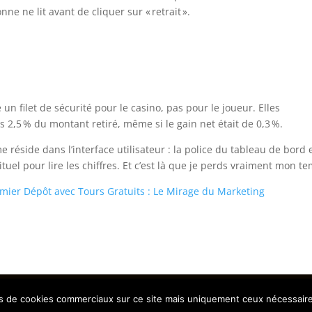
e ne lit avant de cliquer sur « retrait ».
un filet de sécurité pour le casino, pas pour le joueur. Elles
 2,5 % du montant retiré, même si le gain net était de 0,3 %.
e réside dans l’interface utilisateur : la police du tableau de bord 
ituel pour lire les chiffres. Et c’est là que je perds vraiment mon t
ier Dépôt avec Tours Gratuits : Le Mirage du Marketing
plorez nos
mentions légales
| GennevilliersGR.com © 2026 - Tous droits réser
pas de cookies commerciaux sur ce site mais uniquement ceux nécessair