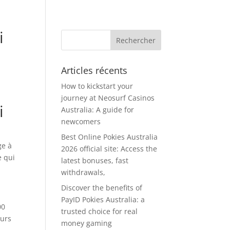
i
Articles récents
How to kickstart your
journey at Neosurf Casinos
i
Australia: A guide for
newcomers
Best Online Pokies Australia
ge à
2026 official site: Access the
e qui
latest bonuses, fast
withdrawals,
Discover the benefits of
PayID Pokies Australia: a
00
trusted choice for real
eurs
money gaming