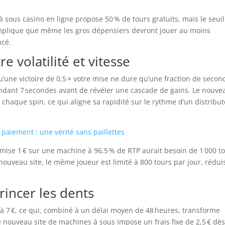
sous casino en ligne propose 50 % de tours gratuits, mais le seui
implique que même les gros dépensiers devront jouer au moins
ncé.
e volatilité et vitesse
u’une victoire de 0,5 × votre mise ne dure qu’une fraction de secon
endant 7 secondes avant de révéler une cascade de gains. Le nouve
e chaque spin, ce qui aligne sa rapidité sur le rythme d’un distribu
paiement : une vérité sans paillettes
 mise 1 € sur une machine à 96,5 % de RTP aurait besoin de 1 000 t
nouveau site, le même joueur est limité à 800 tours par jour, rédui
grincer les dents
 à 7 €, ce qui, combiné à un délai moyen de 48 heures, transforme
e nouveau site de machines à sous impose un frais fixe de 2,5 € dè