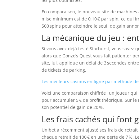
les plus optimistes.
En comparaison, le nouveau site de machines à 
mise minimum est de 0,10 € par spin, ce qui 
500 spins pour atteindre le seuil de gain anno
La mécanique du jeu : entr
Si vous avez déjà testé Starburst, vous savez q
alors que Gonzo’s Quest vous fait patienter p
site, lui, applique un délai de 3 secondes entr
de tickets de parking.
Les meilleurs casinos en ligne par méthode de 
Voici une comparaison chiffrée : un joueur qui
pour accumuler 5 € de profit théorique. Sur le 
son potentiel de gain de 20 %.
Les frais cachés qui font 
Unibet a récemment ajusté ses frais de retrait
chaque retrait de 100 € en une perte de 7 %. L