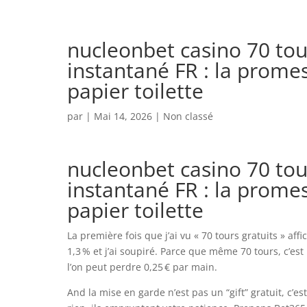
nucleonbet casino 70 tou
instantané FR : la prome
papier toilette
par
|
Mai 14, 2026
| Non classé
nucleonbet casino 70 tou
instantané FR : la prome
papier toilette
La première fois que j’ai vu « 70 tours gratuits » aff
1,3 % et j’ai soupiré. Parce que même 70 tours, c’e
l’on peut perdre 0,25 € par main.
And la mise en garde n’est pas un “gift” gratuit, c’