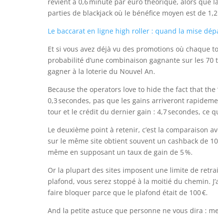
revient à 0,6 minute par euro théorique, alors qu
parties de blackjack où le bénéfice moyen est de 1,2
Le baccarat en ligne high roller : quand la mise dép
Et si vous avez déjà vu des promotions où chaque t
probabilité d’une combinaison gagnante sur les 70 to
gagner à la loterie du Nouvel An.
Because the operators love to hide the fact that the “
0,3 secondes, pas que les gains arriveront rapidem
tour et le crédit du dernier gain : 4,7 secondes, ce
Le deuxième point à retenir, c’est la comparaison av
sur le même site obtient souvent un cashback de 10 %
même en supposant un taux de gain de 5 %.
Or la plupart des sites imposent une limite de retrai
plafond, vous serez stoppé à la moitié du chemin. J’
faire bloquer parce que le plafond était de 100 €.
And la petite astuce que personne ne vous dira : 