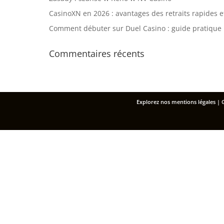
CasinoXN en 2026 : avantages des retraits rapides e
Comment débuter sur Duel Casino : guide pratique 
Commentaires récents
Explorez nos
mentions légales
| 