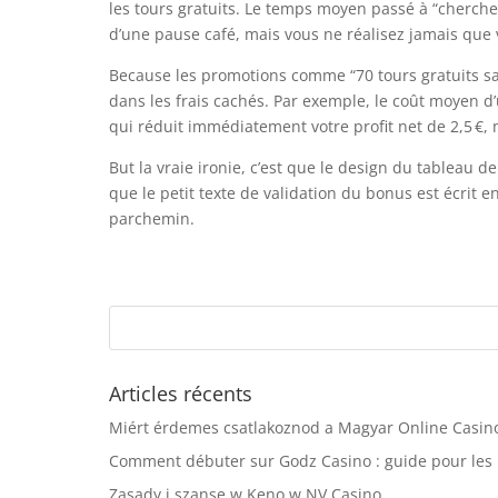
les tours gratuits. Le temps moyen passé à “cherche
d’une pause café, mais vous ne réalisez jamais que 
Because les promotions comme “70 tours gratuits san
dans les frais cachés. Par exemple, le coût moyen d’
qui réduit immédiatement votre profit net de 2,5 €,
But la vraie ironie, c’est que le design du tableau d
que le petit texte de validation du bonus est écrit
parchemin.
Articles récents
Miért érdemes csatlakoznod a Magyar Online Casin
Comment débuter sur Godz Casino : guide pour les
Zasady i szanse w Keno w NV Casino