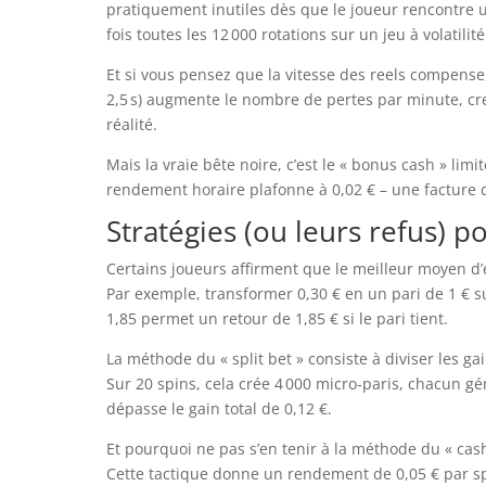
pratiquement inutiles dès que le joueur rencontre 
fois toutes les 12 000 rotations sur un jeu à volatilité
Et si vous pensez que la vitesse des reels compense,
2,5 s) augmente le nombre de pertes par minute, cre
réalité.
Mais la vraie bête noire, c’est le « bonus cash » limi
rendement horaire plafonne à 0,02 € – une facture d
Stratégies (ou leurs refus) p
Certains joueurs affirment que le meilleur moyen d’ex
Par exemple, transformer 0,30 € en un pari de 1 € 
1,85 permet un retour de 1,85 € si le pari tient.
La méthode du « split bet » consiste à diviser les ga
Sur 20 spins, cela crée 4 000 micro‑paris, chacun gé
dépasse le gain total de 0,12 €.
Et pourquoi ne pas s’en tenir à la méthode du « cash
Cette tactique donne un rendement de 0,05 € par spi