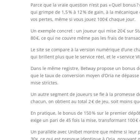
Parce que la vraie question n’est pas « Quel bonus ? »
qui grimpe de 1,5 % à 12 % de gain, à la mécanique
vos pertes, même si vous jouez 100 € chaque jour.
Un exemple concret : un joueur qui mise 20 € sur St
80 €, ce qui ne couvre même pas les frais de transac
Le site se compare à la version numérique d’une cha
qui brillent plus que le service réel, et le « servic
Dans le même registre, Betway propose un bonus de
que le taux de conversion moyen d’Oria ne dépasse 
mise strictes.
Un autre segment de joueurs se fie à la promesse de 
chacun, on obtient au total 2 € de jeu, soit moins que
En pratique, le bonus de 150 % sur le premier dépôt 
exige un pari de 45 fois la mise, transformant 100 €
Un parallèle avec Unibet montre que même si leur 
30x, ce qui est presque identique à Oria, prouvant q