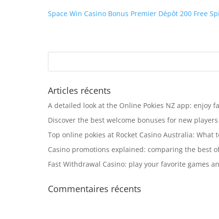
Space Win Casino Bonus Premier Dépôt 200 Free Spin
Articles récents
A detailed look at the Online Pokies NZ app: enjoy 
Discover the best welcome bonuses for new players 
Top online pokies at Rocket Casino Australia: What
Casino promotions explained: comparing the best of
Fast Withdrawal Casino: play your favorite games a
Commentaires récents