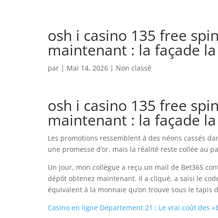
osh i casino 135 free sp
maintenant : la façade la
par
|
Mai 14, 2026
| Non classé
osh i casino 135 free sp
maintenant : la façade la
Les promotions ressemblent à des néons cassés dan
une promesse d’or, mais la réalité reste collée au p
Un jour, mon collègue a reçu un mail de Bet365 conten
dépôt obtenez maintenant. Il a cliqué, a saisi le cod
équivalent à la monnaie qu’on trouve sous le tapis
Casino en ligne Département 21 : Le vrai coût des « 