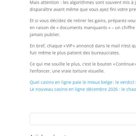
Mais attention : les algorithmes sont souvent mis à 
disparaître avant même que vous ayez fini votre pr
Et si vous décidez de retirer les gains, préparez-vo
en raison de « documents manquants » – un chiffre i
jamais publier.
En bref, chaque « VIP » annoncé dans le mail n’est q
fuir même le plus patient des bureaucrates.
Ce qui me souille le plus, c’est le bouton « Continue
l’enfoncer, une vraie torture visuelle.
Quel casino en ligne paie le mieux belge : le verdict 
Le nouveau casino en ligne décembre 2026 : le cha