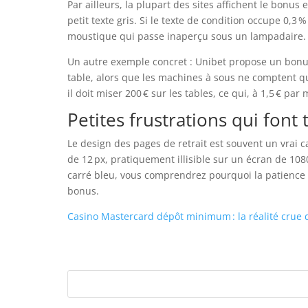
Par ailleurs, la plupart des sites affichent le bonu
petit texte gris. Si le texte de condition occupe 0,3
moustique qui passe inaperçu sous un lampadaire.
Un autre exemple concret : Unibet propose un bonus 
table, alors que les machines à sous ne comptent que
il doit miser 200 € sur les tables, ce qui, à 1,5 € pa
Petites frustrations qui font 
Le design des pages de retrait est souvent un vrai cal
de 12 px, pratiquement illisible sur un écran de 108
carré bleu, vous comprendrez pourquoi la patience 
bonus.
Casino Mastercard dépôt minimum : la réalité crue de