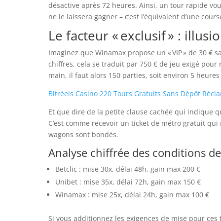
désactive après 72 heures. Ainsi, un tour rapide vou
ne le laissera gagner – c’est l’équivalent d’une cou
Le facteur « exclusif » : illus
Imaginez que Winamax propose un « VIP » de 30 € sa
chiffres, cela se traduit par 750 € de jeu exigé pour
main, il faut alors 150 parties, soit environ 5 heure
Bitréels Casino 220 Tours Gratuits Sans Dépôt Récla
Et que dire de la petite clause cachée qui indique 
C’est comme recevoir un ticket de métro gratuit qu
wagons sont bondés.
Analyse chiffrée des conditions d
Betclic : mise 30x, délai 48h, gain max 200 €
Unibet : mise 35x, délai 72h, gain max 150 €
Winamax : mise 25x, délai 24h, gain max 100 €
Si vous additionnez les exigences de mise pour ces tr