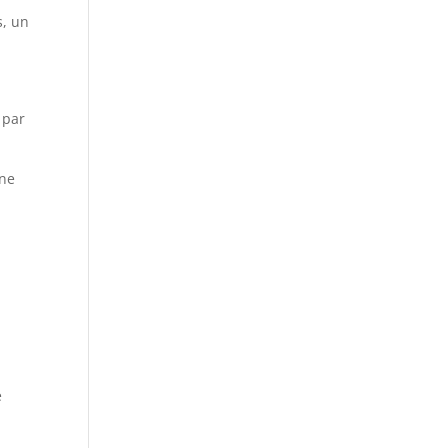
s, un
 par
une
e