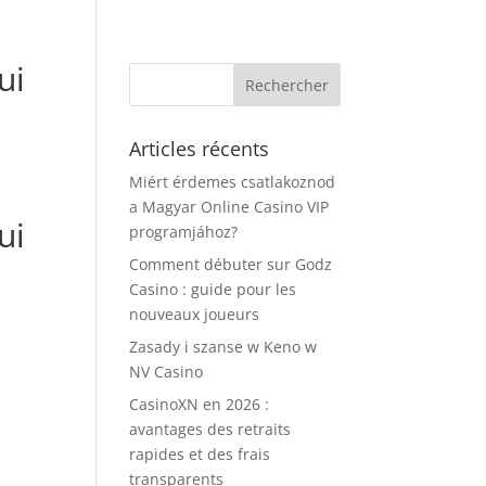
ui
Articles récents
Miért érdemes csatlakoznod
a Magyar Online Casino VIP
ui
programjához?
Comment débuter sur Godz
Casino : guide pour les
nouveaux joueurs
Zasady i szanse w Keno w
NV Casino
CasinoXN en 2026 :
avantages des retraits
rapides et des frais
transparents