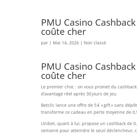
PMU Casino Cashback S
coûte cher
par
|
Mai 14, 2026
| Non classé
PMU Casino Cashback S
coûte cher
Le premier choc : on vous promet du cashback 
d’avantage réel après 30 jours de jeu.
Betclic lance une offre de 5 € « gift » sans dé
transforme ce cadeau en perte moyenne de 0,9
Unibet, quant à lui, propose un cashback de 0,
semaine pour atteindre le seuil déclencheur, 