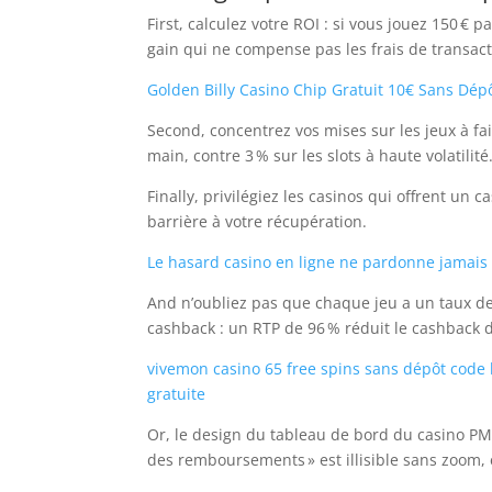
First, calculez votre ROI : si vous jouez 150 €
gain qui ne compense pas les frais de transact
Golden Billy Casino Chip Gratuit 10€ Sans Dép
Second, concentrez vos mises sur les jeux à fai
main, contre 3 % sur les slots à haute volatilité
Finally, privilégiez les casinos qui offrent un 
barrière à votre récupération.
Le hasard casino en ligne ne pardonne jamais 
And n’oubliez pas que chaque jeu a un taux de
cashback : un RTP de 96 % réduit le cashback d
vivemon casino 65 free spins sans dépôt code b
gratuite
Or, le design du tableau de bord du casino PMU 
des remboursements » est illisible sans zoom, 