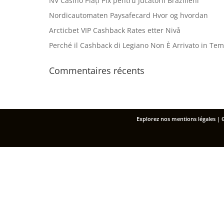
NV Casino Plăți Pix pentru Jucătorii Brazilieni
Nordicautomaten Paysafecard Hvor og hvordan
Arcticbet VIP Cashback Rates etter Nivå
Perché il Cashback di Legiano Non È Arrivato in Te
Commentaires récents
Explorez nos
mentions légales
| 