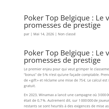
Poker Top Belgique : Le v
promesses de prestige
par
|
Mai 14, 2026
| Non classé
Poker Top Belgique : Le v
promesses de prestige
Le premier enjeu pour qui veut grimper le classem
“bonus” de 5 % n’est qu’une façade comptable. Preno
de « gift » et réclame une mise de 75 €. Le calcul est
gratuit.
En 2023, Winamax a lancé une campagne où 3 000 000
était de 0,7 %. Autrement dit, sur 1 000 000 de joue
restants se sont heurtés à des exigences de mise a