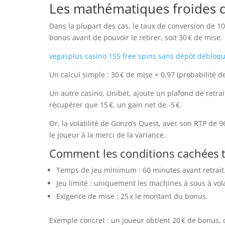
Les mathématiques froides d
Dans la plupart des cas, le taux de conversion de 10 
bonus avant de pouvoir le retirer, soit 30 € de mise.
vegasplus casino 155 free spins sans dépôt débloque
Un calcul simple : 30 € de mise × 0,97 (probabilité de
Un autre casino, Unibet, ajoute un plafond de retrai
récupérer que 15 €, un gain net de -5 €.
Or, la volatilité de Gonzo’s Quest, avec son RTP de 
le joueur à la merci de la variance.
Comment les conditions cachées t
Temps de jeu minimum : 60 minutes avant retrait
Jeu limité : uniquement les machines à sous à vol
Exigence de mise : 25 x le montant du bonus.
Exemple concret : un joueur obtient 20 € de bonus, do