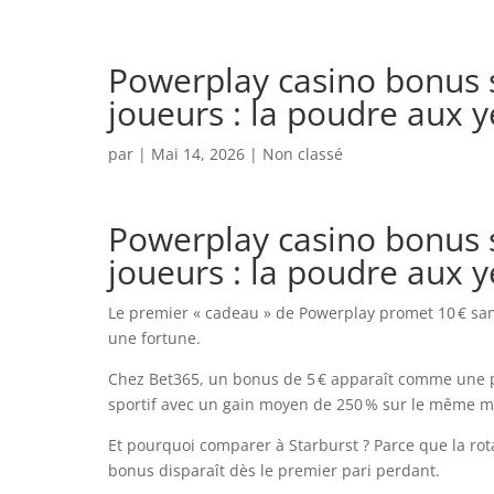
Powerplay casino bonus
joueurs : la poudre aux 
par
|
Mai 14, 2026
| Non classé
Powerplay casino bonus
joueurs : la poudre aux 
Le premier « cadeau » de Powerplay promet 10 € sans
une fortune.
Chez Bet365, un bonus de 5 € apparaît comme une p
sportif avec un gain moyen de 250 % sur le même m
Et pourquoi comparer à Starburst ? Parce que la rota
bonus disparaît dès le premier pari perdant.