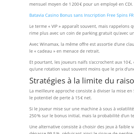
mensuel moyen de 1 200 € pour un employé en CDI.
Batavia Casino Bonus sans Inscription Free Spins FR
Le terme « VIP » apparaît souvent, mais rappelons que
rime plus avec un coin de parking gratuit qu’avec un
Avec Winamax, la même offre est assortie d’une clau
le « cadeau » en menace de retrait.
Et pourtant, les joueurs naïfs s’accrochent aux 10 €, 
qu’une rotation vaut souvent moins que le prix d’une
Stratégies à la limite du rai
La meilleure approche consiste à diviser la mise en 5
le potentiel de perte à 15 € net.
Si le joueur mise sur une machine à sous à volatili
250 % sur le bonus initial, mais la probabilité d’un 
Une alternative consiste à choisir des jeux à faible 
dépasse 99,5 %, réduisant ainsi le risque de perdre