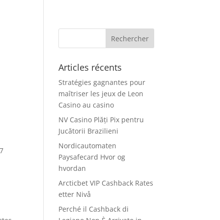
Articles récents
Stratégies gagnantes pour
maîtriser les jeux de Leon
Casino au casino
NV Casino Plăți Pix pentru
Jucătorii Brazilieni
Nordicautomaten
87
Paysafecard Hvor og
hvordan
Arcticbet VIP Cashback Rates
etter Nivå
Perché il Cashback di