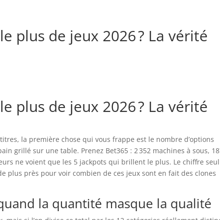
le plus de jeux 2026 ? La vérité
le plus de jeux 2026 ? La vérité
titres, la première chose qui vous frappe est le nombre d’options
ain grillé sur une table. Prenez Bet365 : 2 352 machines à sous, 1
urs ne voient que les 5 jackpots qui brillent le plus. Le chiffre seul
r de plus près pour voir combien de ces jeux sont en fait des clones
 quand la quantité masque la qualité