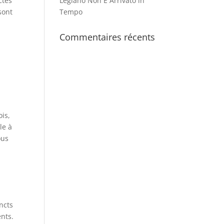
ctes
Legiano Non È Arrivato in
sont
Tempo
Commentaires récents
is,
le à
ous
ncts
ents.