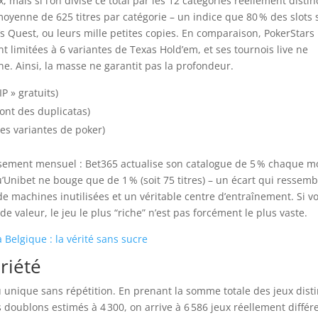
 mais si l’on divise ce total par les 12 catégories réellement distin
e moyenne de 625 titres par catégorie – un indice que 80 % des slots 
s Quest, ou leurs mille petites copies. En comparaison, PokerStars
t limitées à 6 variantes de Texas Hold’em, et ses tournois live ne
. Ainsi, la masse ne garantit pas la profondeur.
IP » gratuits)
ont des duplicatas)
es variantes de poker)
ssement mensuel : Bet365 actualise son catalogue de 5 % chaque mo
’Unibet ne bouge que de 1 % (soit 75 titres) – un écart qui ressemb
de machines inutilisées et un véritable centre d’entraînement. Si v
valeur, le jeu le plus “riche” n’est pas forcément le plus vaste.
 Belgique : la vérité sans sucre
ariété
 unique sans répétition. En prenant la somme totale des jeux disti
les doublons estimés à 4 300, on arrive à 6 586 jeux réellement différ