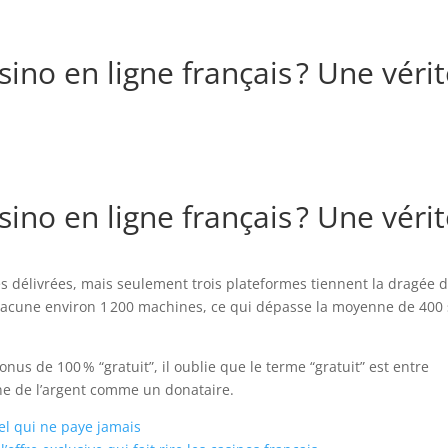
sino en ligne français ? Une véri
sino en ligne français ? Une véri
s délivrées, mais seulement trois plateformes tiennent la dragée 
chacune environ 1 200 machines, ce qui dépasse la moyenne de 400
nus de 100 % “gratuit”, il oublie que le terme “gratuit” est entre
ne de l’argent comme un donataire.
tel qui ne paye jamais