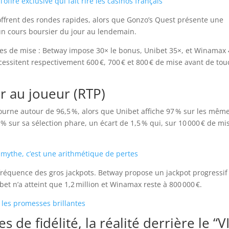
offre exclusive qui fait rire les casinos français
ffrent des rondes rapides, alors que Gonzo’s Quest présente une
d’un cours boursier du jour au lendemain.
nces de mise : Betway impose 30× le bonus, Unibet 35×, et Winamax 
essitent respectivement 600 €, 700 € et 800 € de mise avant de tou
r au joueur (RTP)
urne autour de 96,5 %, alors que Unibet affiche 97 % sur les mêm
 % sur sa sélection phare, un écart de 1,5 % qui, sur 10 000 € de mi
n mythe, c’est une arithmétique de pertes
a fréquence des gros jackpots. Betway propose un jackpot progressif
bet n’a atteint que 1,2 million et Winamax reste à 800 000 €.
e les promesses brillantes
e fidélité, la réalité derrière le “V