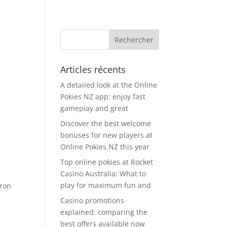
Articles récents
A detailed look at the Online
Pokies NZ app: enjoy fast
gameplay and great
Discover the best welcome
bonuses for new players at
Online Pokies NZ this year
Top online pokies at Rocket
Casino Australia: What to
play for maximum fun and
iron
Casino promotions
explained: comparing the
best offers available now