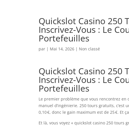
Quickslot Casino 250 
Inscrivez-Vous : Le Co
Portefeuilles
par
|
Mai 14, 2026
| Non classé
Quickslot Casino 250 
Inscrivez-Vous : Le Co
Portefeuilles
Le premier problème que vous rencontrez en o
manuel d’ingénierie. 250 tours gratuits, c’est
0,10 €, donc le gain maximum est de 25 €. Et ça,
Et là, vous voyez « quickslot casino 250 tours g