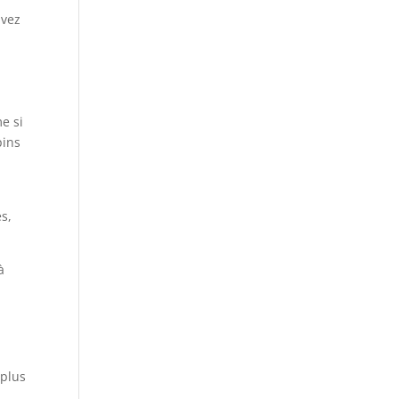
avez
e si
pins
es,
à
 plus
s