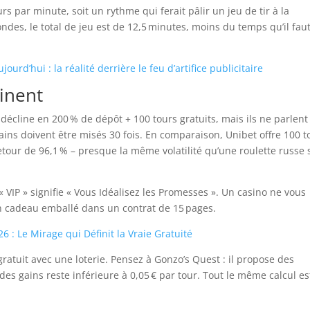
urs par minute, soit un rythme qui ferait pâlir un jeu de tir à la
des, le total de jeu est de 12,5 minutes, moins du temps qu’il fau
urd’hui : la réalité derrière le feu d’artifice publicitaire
inent
écline en 200 % de dépôt + 100 tours gratuits, mais ils ne parlent
gains doivent être misés 30 fois. En comparaison, Unibet offre 100 t
tour de 96,1 % – presque la même volatilité qu’une roulette russe
« VIP » signifie « Vous Idéalisez les Promesses ». Un casino ne vous
n cadeau emballé dans un contrat de 15 pages.
6 : Le Mirage qui Définit la Vraie Gratuité
ratuit avec une loterie. Pensez à Gonzo’s Quest : il propose des
des gains reste inférieure à 0,05 € par tour. Tout le même calcul es