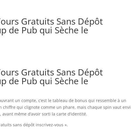
Tours Gratuits Sans Dépôt
up de Pub qui Sèche le
Tours Gratuits Sans Dépôt
up de Pub qui Sèche le
uvrant un compte, c’est le tableau de bonus qui ressemble à un
 un chiffre qui clignote comme un phare, mais chaque spin vaut env
 avant même d’avoir sorti la carte d’identité.
ratuits sans dépôt inscrivez-vous ».