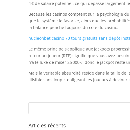
4 € de salaire potentiel, ce qui dépasse largement le
Because les casinos comptent sur la psychologie du « f
que le système le favorise, alors que les probabilité
la balance penche toujours du côté du casino.
nucleonbet casino 70 tours gratuits sans dépôt inst
Le même principe s’applique aux jackpots progressif
retour au joueur (RTP) signifie que vous avez besoin
n’a le luxe de miser 25 000 €, donc le jackpot reste u
Mais la véritable absurdité réside dans la taille de la
illisible sans loupe, obligeant les joueurs à deviner
Articles récents