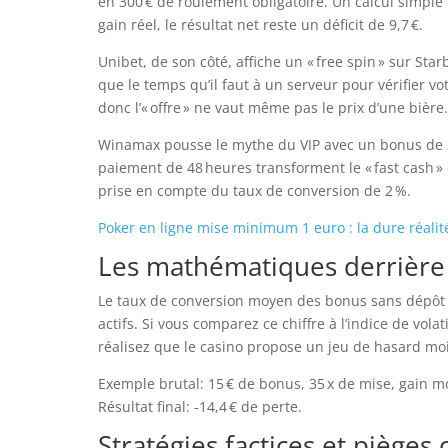
en 300 € de roulement obligatoire. Un calcul simpl
gain réel, le résultat net reste un déficit de 9,7 €.
Unibet, de son côté, affiche un « free spin » sur S
que le temps qu’il faut à un serveur pour vérifier vo
donc l’« offre » ne vaut même pas le prix d’une bière.
Winamax pousse le mythe du VIP avec un bonus de 20 
paiement de 48 heures transforment le « fast cash »
prise en compte du taux de conversion de 2 %.
Poker en ligne mise minimum 1 euro : la dure réalité
Les mathématiques derrière
Le taux de conversion moyen des bonus sans dépôt 
actifs. Si vous comparez ce chiffre à l’indice de vol
réalisez que le casino propose un jeu de hasard mo
Exemple brutal: 15 € de bonus, 35 x de mise, gain moy
Résultat final: -14,4 € de perte.
Stratégies factices et pièges