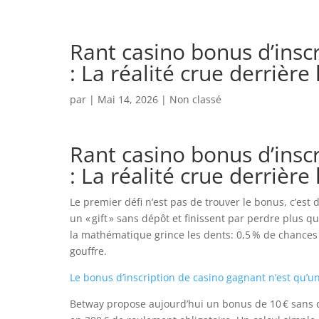
Rant casino bonus d’insc
: La réalité crue derrière 
par
|
Mai 14, 2026
| Non classé
Rant casino bonus d’insc
: La réalité crue derrière 
Le premier défi n’est pas de trouver le bonus, c’es
un « gift » sans dépôt et finissent par perdre plus qu
la mathématique grince les dents: 0,5 % de chances 
gouffre.
Le bonus d’inscription de casino gagnant n’est qu’une
Betway propose aujourd’hui un bonus de 10 € sans d