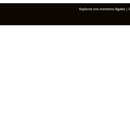
Explorez nos
mentions légales
| 