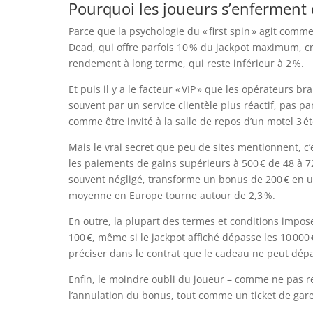
Pourquoi les joueurs s’enferment 
Parce que la psychologie du « first spin » agit co
Dead, qui offre parfois 10 % du jackpot maximum, cr
rendement à long terme, qui reste inférieur à 2 %.
Et puis il y a le facteur « VIP » que les opérateurs 
souvent par un service clientèle plus réactif, pas pa
comme être invité à la salle de repos d’un motel 3 ét
Mais le vrai secret que peu de sites mentionnent, c
les paiements de gains supérieurs à 500 € de 48 à 72 
souvent négligé, transforme un bonus de 200 € en u
moyenne en Europe tourne autour de 2,3 %.
En outre, la plupart des termes et conditions impo
100 €, même si le jackpot affiché dépasse les 10 000 €
préciser dans le contrat que le cadeau ne peut dépas
Enfin, le moindre oubli du joueur – comme ne pas re
l’annulation du bonus, tout comme un ticket de gare