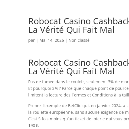
Robocat Casino Cashback
La Vérité Qui Fait Mal
par
|
Mai 14, 2026
| Non classé
Robocat Casino Cashback
La Vérité Qui Fait Mal
Pas de fumée dans le couloir, seulement 3% de mar
Et pourquoi 3 % ? Parce que chaque point de pourcen
limitent la lecture des Termes et Conditions à la taill
Prenez l’exemple de BetClic qui, en janvier 2024, 
la roulette européenne, sans aucune exigence de m
C’est 5 fois moins qu’un ticket de loterie qui vou
190 €.