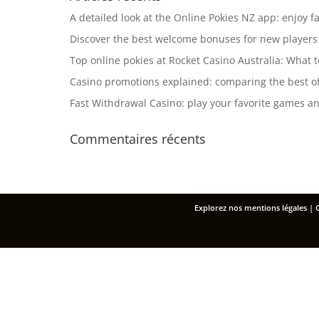
A detailed look at the Online Pokies NZ app: enjoy 
Discover the best welcome bonuses for new players 
Top online pokies at Rocket Casino Australia: What
Casino promotions explained: comparing the best of
Fast Withdrawal Casino: play your favorite games a
Commentaires récents
Explorez nos
mentions légales
| 