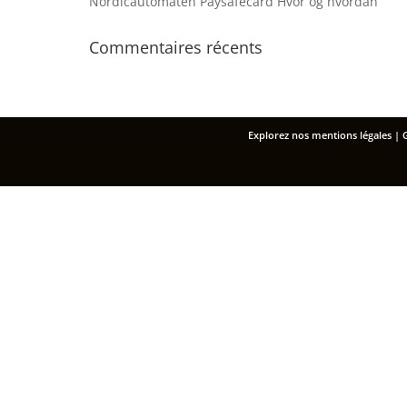
Nordicautomaten Paysafecard Hvor og hvordan
Commentaires récents
Explorez nos
mentions légales
| 