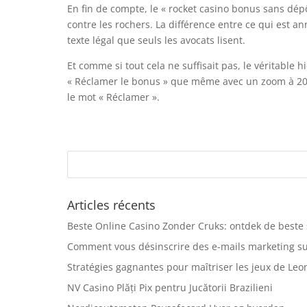
En fin de compte, le « rocket casino bonus sans dépô
contre les rochers. La différence entre ce qui est 
texte légal que seuls les avocats lisent.
Et comme si tout cela ne suffisait pas, le véritable h
« Réclamer le bonus » que même avec un zoom à 200 
le mot « Réclamer ».
Articles récents
Beste Online Casino Zonder Cruks: ontdek de beste s
Comment vous désinscrire des e-mails marketing sur
Stratégies gagnantes pour maîtriser les jeux de Leo
NV Casino Plăți Pix pentru Jucătorii Brazilieni