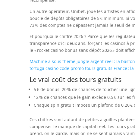
récompense.
Un autre opérateur, Unibet, joue les artistes en aff
boucle de dépôts obligatoires de 5 € minimum. Si v
73 % des comptes ne dépassent jamais le seuil de m
Et pourquoi le chiffre 2026 ? Parce que les régulat
transparence d’ici deux ans, forçant les casinos à pr
le « rocket casino bonus sans dépôt 2026 » doit affic
Machine à sous thème jungle argent réel : la baston 
tortuga casino code promo tours gratuits France : la
Le vrai coût des tours gratuits
5 € de bonus, 20 % de chances de toucher une lig
12 % de chances que le gain excède 0,5 € sur les f
Chaque spin gratuit impose un plafond de 0,20 €
Ces chiffres sont autant de petites aiguilles planté
compenser le manque de capital réel. Les tours grat
prend, on le garde, mais on ne se sent jamais vraim