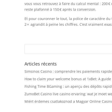
vous vous retrouvez à faire du calcul mental : 200 € 
reste plafonné à 150 € après la conversion.
Et pour couronner le tout, la police de caractère d
2 × agrandit à peine les chiffres. C’est vraiment exa
Articles récents
Simsinos Casino : comprendre les paiements rapides
How to claim your welcome bonus at 1xBet: A guide 
Fishing Time BGaming : un aperçu des dépôts rapide
ZumoBet Casino live casino ervaring: wat je moet we
Miért érdemes csatlakoznod a Magyar Online Casin