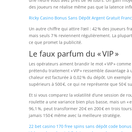
une heure vous avez près de 96 tours. Un gain moyen
des joueurs ne réalise même pas que la latence infl
Ricky Casino Bonus Sans Dépôt Argent Gratuit France
Un autre chiffre qui attire l’œil : 42 % des joueurs f
mais seuls 7 % reviennent régulièrement. La plupart
ce que promet la publicité.
Le faux parfum du « VIP »
Les opérateurs aiment brandir le mot « VIP » comme s’
prétendu traitement « VIP » ressemble davantage à un
chaleur est facturée à 0,02 % du dépôt. Un exemple 
supérieurs à 500 €, ce qui ne représente que 50 € s
Et si vous comparez la volatilité d’une session de ro
roulette a une variance bien plus basse, mais un « e
96,1 %, peut transformer 20 € en 200 € en trois tour
jamais 150 € même avec la meilleure stratégie.
22 bet casino 170 free spins sans dépôt code bonus