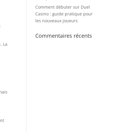
Comment débuter sur Duel
Casino : guide pratique pour
les nouveaux joueurs
i
Commentaires récents
. La
mais
s
ent