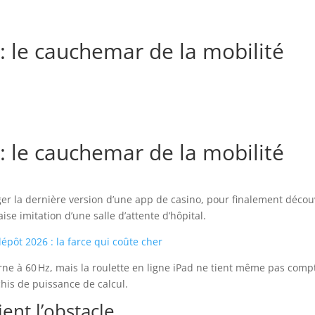
 : le cauchemar de la mobilité
 : le cauchemar de la mobilité
er la dernière version d’une app de casino, pour finalement décou
e imitation d’une salle d’attente d’hôpital.
épôt 2026 : la farce qui coûte cher
urne à 60 Hz, mais la roulette en ligne iPad ne tient même pas comp
chis de puissance de calcul.
ent l’obstacle