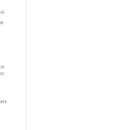
ul.
de
 la
mps
ière