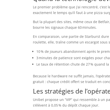
Le premier problème que j’ai rencontré, c’est le 
exactement le temps qu’il faut à une pizza sur
But la plupart des sites, même ceux de Betfair
bourre les signaux chaque 60 minutes.
En comparaison, une partie de Starburst dure 7 
roulette, elle, traîne comme un escargot sous s
10 % de joueurs abandonnent après le premi
3 minutes de patience sont exigées pour cha
Le taux de rétention chute de 27 % quand la 
Because le hardware ne suffit jamais, l’opérate
gratuit : chaque crédit offert se traduit en cond
Les stratégies de l’opéra
Unibet propose un “VIP” qui ressemble à un par
s’élèvent à 0,05 % du dépôt chaque jour.