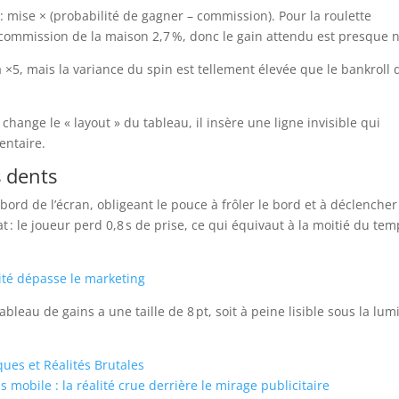
: mise × (probabilité de gagner – commission). Pour la roulette
 commission de la maison 2,7 %, donc le gain attendu est presque n
 ×5, mais la variance du spin est tellement élevée que le bankroll 
l change le « layout » du tableau, il insère une ligne invisible qui
entaire.
s dents
ord de l’écran, obligeant le pouce à frôler le bord et à déclencher
t : le joueur perd 0,8 s de prise, ce qui équivaut à la moitié du te
lité dépasse le marketing
ableau de gains a une taille de 8 pt, soit à peine lisible sous la lum
ques et Réalités Brutales
mobile : la réalité crue derrière le mirage publicitaire