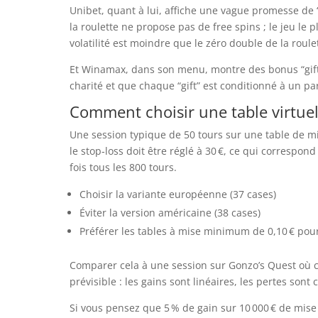
Unibet, quant à lui, affiche une vague promesse de “
la roulette ne propose pas de free spins ; le jeu le 
volatilité est moindre que le zéro double de la roule
Et Winamax, dans son menu, montre des bonus “gift”
charité et que chaque “gift” est conditionné à un p
Comment choisir une table virtuel
Une session typique de 50 tours sur une table de mise
le stop‑loss doit être réglé à 30 €, ce qui correspo
fois tous les 800 tours.
Choisir la variante européenne (37 cases)
Éviter la version américaine (38 cases)
Préférer les tables à mise minimum de 0,10 € pour
Comparer cela à une session sur Gonzo’s Quest où ch
prévisible : les gains sont linéaires, les pertes sont 
Si vous pensez que 5 % de gain sur 10 000 € de mise 