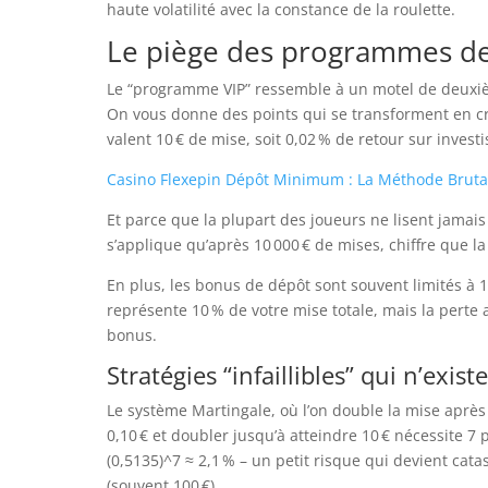
haute volatilité avec la constance de la roulette.
Le piège des programmes de 
Le “programme VIP” ressemble à un motel de deuxième
On vous donne des points qui se transforment en cré
valent 10 € de mise, soit 0,02 % de retour sur invest
Casino Flexepin Dépôt Minimum : La Méthode Brutal
Et parce que la plupart des joueurs ne lisent jamais
s’applique qu’après 10 000 € de mises, chiffre que l
En plus, les bonus de dépôt sont souvent limités à 
représente 10 % de votre mise totale, mais la perte
bonus.
Stratégies “infaillibles” qui n’exist
Le système Martingale, où l’on double la mise aprè
0,10 € et doubler jusqu’à atteindre 10 € nécessite 7 p
(0,5135)^7 ≈ 2,1 % – un petit risque qui devient cat
(souvent 100 €).