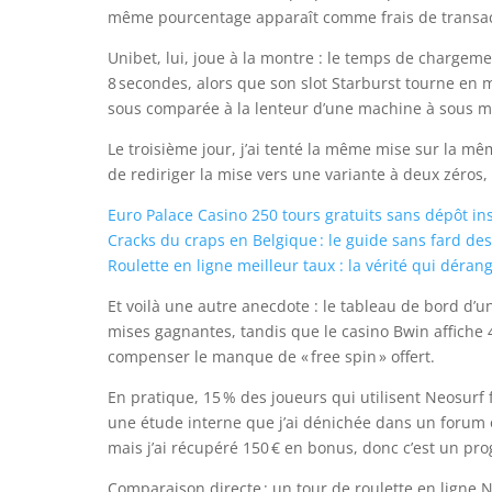
même pourcentage apparaît comme frais de transactio
Unibet, lui, joue à la montre : le temps de chargeme
8 secondes, alors que son slot Starburst tourne en 
sous comparée à la lenteur d’une machine à sous 
Le troisième jour, j’ai tenté la même mise sur la mêm
de rediriger la mise vers une variante à deux zéros
Euro Palace Casino 250 tours gratuits sans dépôt in
Cracks du craps en Belgique : le guide sans fard des
Roulette en ligne meilleur taux : la vérité qui déran
Et voilà une autre anecdote : le tableau de bord d’u
mises gagnantes, tandis que le casino Bwin affiche 4
compenser le manque de « free spin » offert.
En pratique, 15 % des joueurs qui utilisent Neosurf f
une étude interne que j’ai dénichée dans un forum ob
mais j’ai récupéré 150 € en bonus, donc c’est un prog
Comparaison directe : un tour de roulette en ligne 