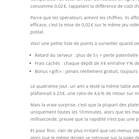
consomme 0,02 €, rappelant la différence de coût d’
Parce que les opérateurs aiment les chiffres, ils af
efficace, c’est la mise de 0,02 € sur le même jeu vidé
postal.
Voici une petite liste de points à surveiller quand o
Retard du serveur : plus de 5 s = perte potentielle
Frais cachés : chaque dépôt de X € entraîne Y % d
Bonus « gift » : jamais réellement gratuit, toujou
Le quatrième jour, un ami a testé la même table ave
plafonnait à 23 €, une ratio de 4,6 % de retour sur 
Mais la vraie surprise, c’est que la plupart des plat
uniquement toutes les 10 minutes, alors que les m
milliseconde, preuve que la rapidité n’est pas une pr
Et pour finir, rien de plus irritant que ces menus dé
alors que le même design se retrouve sur la page de r