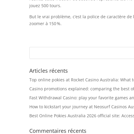
jouez 500 tours.
But le vrai problème, c’est la police de caractère de
zoomer à 150 %.
Articles récents
Top online pokies at Rocket Casino Australia: What
Casino promotions explained: comparing the best of
Fast Withdrawal Casino: play your favorite games a
How to kickstart your journey at Neosurf Casinos Au
Best Online Pokies Australia 2026 official site: Acce
Commentaires récents