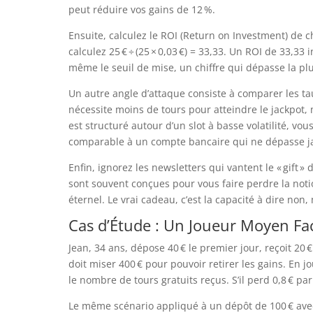
peut réduire vos gains de 12 %.
Ensuite, calculez le ROI (Return on Investment) de c
calculez 25 € ÷ (25 × 0,03 €) = 33,33. Un ROI de 33,3
même le seuil de mise, un chiffre qui dépasse la pl
Un autre angle d’attaque consiste à comparer les taux
nécessite moins de tours pour atteindre le jackpot,
est structuré autour d’un slot à basse volatilité, v
comparable à un compte bancaire qui ne dépasse jam
Enfin, ignorez les newsletters qui vantent le « gift
sont souvent conçues pour vous faire perdre la n
éternel. Le vrai cadeau, c’est la capacité à dire non,
Cas d’Étude : Un Joueur Moyen Fac
Jean, 34 ans, dépose 40 € le premier jour, reçoit 20 €
doit miser 400 € pour pouvoir retirer les gains. En jou
le nombre de tours gratuits reçus. S’il perd 0,8 € par
Le même scénario appliqué à un dépôt de 100 € avec