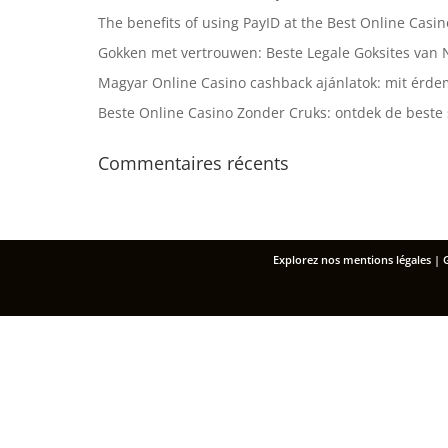
The benefits of using PayID at the Best Online Casin
Gokken met vertrouwen: Beste Legale Goksites van 
Magyar Online Casino cashback ajánlatok: mit érdem
Beste Online Casino Zonder Cruks: ontdek de beste s
Commentaires récents
Explorez nos
mentions légales
| 