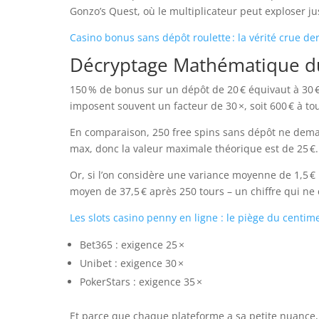
Gonzo’s Quest, où le multiplicateur peut exploser j
Casino bonus sans dépôt roulette : la vérité crue de
Décryptage Mathématique 
150 % de bonus sur un dépôt de 20 € équivaut à 30 
imposent souvent un facteur de 30 ×, soit 600 € à to
En comparaison, 250 free spins sans dépôt ne demand
max, donc la valeur maximale théorique est de 25 €.
Or, si l’on considère une variance moyenne de 1,5 € 
moyen de 37,5 € après 250 tours – un chiffre qui ne 
Les slots casino penny en ligne : le piège du centim
Bet365 : exigence 25 ×
Unibet : exigence 30 ×
PokerStars : exigence 35 ×
Et parce que chaque plateforme a sa petite nuance, 